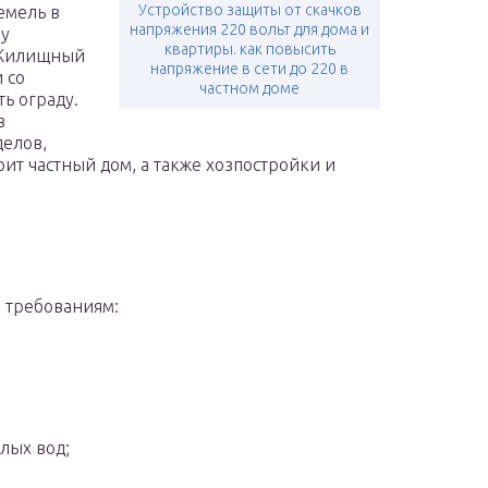
Устройство защиты от скачков
емель в
напряжения 220 вольт для дома и
му
квартиры. как повысить
 Жилищный
напряжение в сети до 220 в
 со
частном доме
ь ограду.
в
елов,
оит частный дом, а также хозпостройки и
 требованиям:
лых вод;