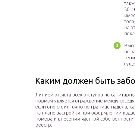
такж
30-1
имее
това
на э
пока
Высо
по з
тени
суще
Каким должен быть забо
Линией отсчета всех отступов по санитарн
нормам является ограждение между соседям
если оно стоит точно по границе надела, к
на плане застройки при оформлении када
номера и внесении частной собственности
реестр.