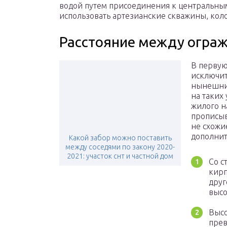
водой путем присоединения к центральным
использовать артезианские скважины, кол
Расстояние между огра
В первую
исключит
нынешних
на таких
жилого н
прописыв
не схожи
дополнит
Какой забор можно поставить
между соседями по закону 2020-
2021: участок снт и частной дом
Со с
кирп
друг
высо
Высо
прев