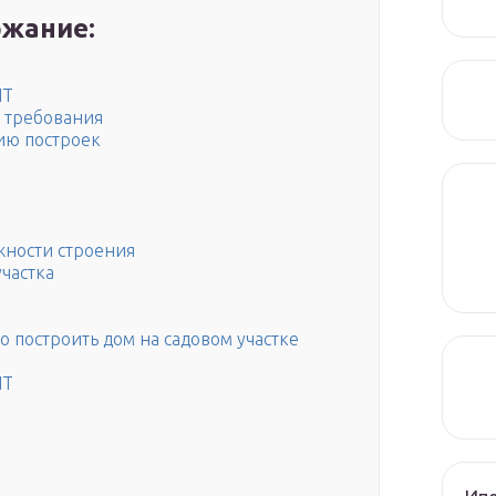
жание:
НТ
 требования
ию построек
ажности строения
частка
о построить дом на садовом участке
НТ