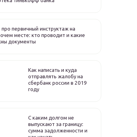
отека тинькофф банка
 про первичный инструктаж на
очем месте: кто проводит и какие
жны документы
Как написать и куда
отправлять жалобу на
сбербанк россии в 2019
году
C каким долгом не
выпускают за границу:
сумма задолженности и
как узнать