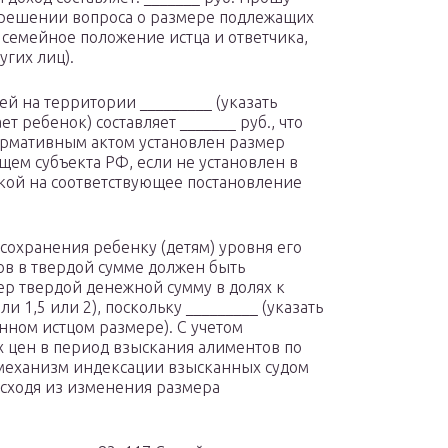
 решении вопроса о размере подлежащих
о семейное положение истца и ответчика,
угих лиц).
й на территории _________ (указать
 ребенок) составляет _______ руб., что
нормативным актом установлен размер
ем субъекта РФ, если не установлен в
ылкой на соответствующее постановление
сохранения ребенку (детям) уровня его
ов в твердой сумме должен быть
ер твердой денежной сумму в долях к
1,5 или 2), поскольку _________ (указать
нном истцом размере). С учетом
 цен в период взыскания алиментов по
механизм индексации взысканных судом
исходя из изменения размера