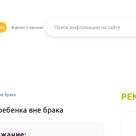
RU
Журнал о законах
РЕ
не брака
ребенка вне брака
жание: