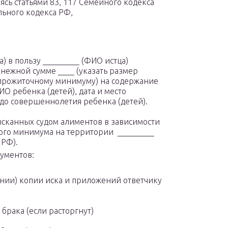
ясь статьями 83, 117 Семейного кодекса
льного кодекса РФ,
) в пользу _________ (ФИО истца)
нежной сумме ____ (указать размер
 прожиточному минимуму) на содержание
О ребенка (детей), дата и место
и до совершеннолетия ребенка (детей).
ысканных судом алиментов в зависимости
ого минимума на территории _________
 РФ).
ументов:
нии) копии иска и приложений ответчику
брака (если расторгнут)