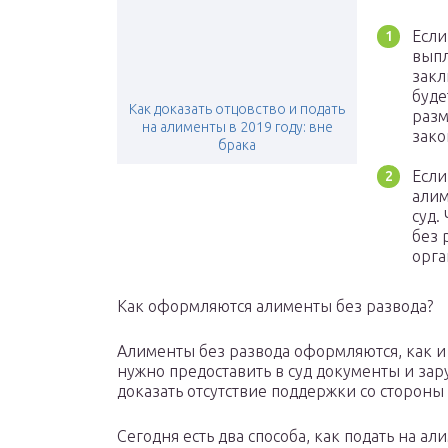
Если
выпл
закл
буде
Как доказать отцовство и подать
разм
на алименты в 2019 году: вне
зако
брака
Если
алим
суд.
без 
орга
Как оформляются алименты без развода?
Алименты без развода оформляются, как и 
нужно предоставить в суд документы и зар
доказать отсутствие поддержки со стороны
Сегодня есть два способа, как подать на ал