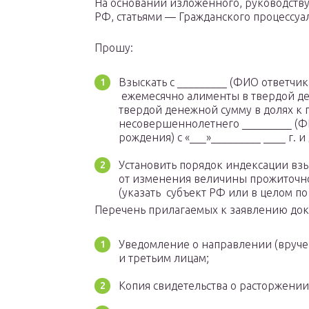
На основании изложенного, руководству
РФ, статьями — Гражданского процессуа
Прошу:
Взыскать с _________ (ФИО ответчика
ежемесячно алименты в твердой де
твердой денежной сумму в долях к
несовершеннолетнего _________ (ФИ
рождения) с «___»_________ ____ г. 
Установить порядок индексации вз
от изменения величины прожиточн
(указать субъект РФ или в целом по
Перечень прилагаемых к заявлению док
Уведомление о направлении (вруче
и третьим лицам;
Копия свидетельства о расторжении 