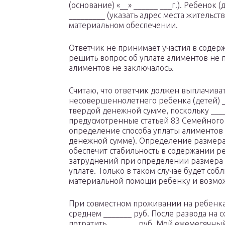
(основание) «__» ______ ___г.). Ребенок 
_________ (указать адрес места жительст
материальном обеспечении.
Ответчик не принимает участия в содер
решить вопрос об уплате алиментов не п
алиментов не заключалось.
Считаю, что ответчик должен выплачива
несовершеннолетнего ребенка (детей) _
твердой денежной сумме, поскольку _____
предусмотренные статьей 83 Семейного
определение способа уплаты алиментов
денежной сумме). Определение размера
обеспечит стабильность в содержании ре
затруднений при определении размера
уплате. Только в таком случае будет со
материальной помощи ребенку и возмо
При совместном проживании на ребенка
среднем _______ руб. После развода на 
потратить _______ руб. Мой ежемесячный