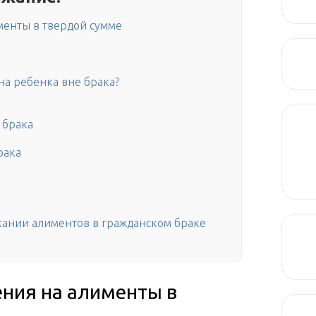
менты в твердой сумме
а ребенка вне брака?
 брака
рака
кании алиментов в гражданском браке
ения на алименты в