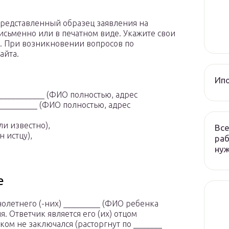
представленный образец заявления на
исьменно или в печатном виде. Укажите свои
. При возникновении вопросов по
айта.
Ип
____________ (ФИО полностью, адрес
__________ (ФИО полностью, адрес
ли известно),
Все
 истцу),
раб
ну
е
олетнего (-них) _________ (ФИО ребенка
я. Ответчик является его (их) отцом
ком не заключался (расторгнут по _______