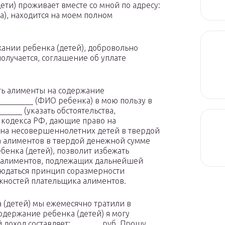
(дети) проживает вместе со мной по адресу:
ва), находится на моем полном
жании ребенка (детей), добровольно
олучается, соглашение об уплате
ть алименты на содержание
________ (ФИО ребенка) в мою пользу в
____ (указать обстоятельства,
 кодекса РФ, дающие право на
 на несовершеннолетних детей в твердой
 алиментов в твердой денежной сумме
бенка (детей), позволит избежать
 алиментов, подлежащих дальнейшей
блюдаться принцип соразмерности
жностей плательщика алиментов.
 (детей) мы ежемесячно тратили в
содержание ребенка (детей) я могу
 доход составляет: _______ руб. Прошу