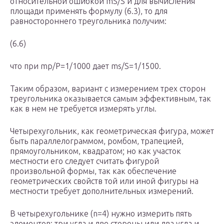
относительной ошибкой mS/S и для вычисления
площади применять формулу (6.3), то для
равностороннего треугольника получим:
(6.6)
что при mp/P=1/1000 дает ms/S=1/1500.
Таким образом, вариант с измерением трех сторон
треугольника оказывается самым эффективным, так
как в нем не требуется измерять углы.
Четырехугольник, как геометрическая фигура, может
быть параллелограммом, ромбом, трапецией,
прямоугольником, квадратом; но как участок
местности его следует считать фигурой
произвольной формы, так как обеспечение
геометрических свойств той или иной фигуры на
местности требует дополнительных измерений.
В четырехугольнике (n=4) нужно измерить пять
элементов: три угла и две стороны или два угла и