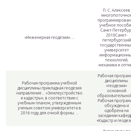
П. С. Алексеев
многопоточно
программирован
учебное пособ
Санкт-Петербур
2010
Санкт-
«Инженерная геодезия»
…
петербургский
государственны
университет
информационн
технологий,
механики и опти
Рабочая програм
дисциплины
Рабочая программа учебной
«геодезия»
дисциплины прикладная геодезия
основной
направление…
«Землеустройство
образовательн
и кадастры», в соответствии с
Рабочая програм
учебным планом, утвержденным
обсуждена и
ученым советом университета в
одобрена на
2016 году для очной формы…
заседании кафед
«Кадастр и геодез