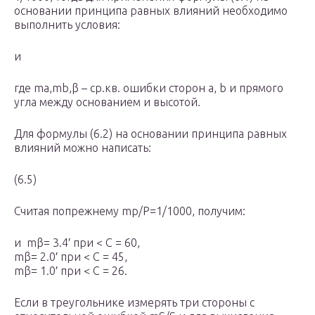
основании принципа равных влияний необходимо
выполнить условия:
и
где ma,mb,β – ср.кв. ошибки сторон a, b и прямого
угла между основанием и высотой.
Для формулы (6.2) на основании принципа равных
влияний можно написать:
(6.5)
Считая попрежнему mp/P=1/1000, получим:
и mβ= 3.4′ при < C = 60,
mβ= 2.0′ при < C = 45,
mβ= 1.0′ при < C = 26.
Если в треугольнике измерять три стороны с