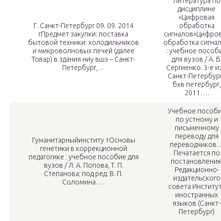
Литература по
дисциплине
«Цифровая
Г. Санкт-Петербург 09. 09. 2014
обработка
г
Предмет закупки: поставка
сигналов»
Цифро
бытовой техники: холодильников
обработка сигна
и микроволновых печей (далее
: учебное пособ
Товар) в здания ниу вшэ – Санкт-
для вузов / А. Б
Петербург,…
Сергиенко. 3-е из
Санкт-Петербург
бхв петербург,
2011….
Учебное пособ
по устному и
письменному
переводу для
Гуманитарныйинститу т
Основы
переводчиков
генетики в коррекционной
Печатается по
педагогике : учебное пособие для
постановлени
вузов / Л. А. Попова, Т. П.
Редакционно-
Степанова; под ред. В. П.
издательского
Соломина….
совета Институ
иностранных
языков (Санкт-
Петербург)