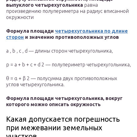
выпуклого четырехугольника
равна
произведению полупериметра на радиус вписанной
окружности
Формула площади
четырехугольника по длине
сторон
и значению противоположных углов
a , b , c , d — длины сторон четырехугольника,
p = a + b + c + d 2 — полупериметр четырехугольника,
θ = α + β 2 — полусумма двух противоположных
углов четырехугольника.
Формула площади четырехугольника, вокруг
которого можно описать окружность
Какая допускается погрешность
при межевании земельных
участков