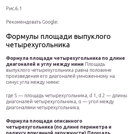
Рис.6.1
Рекомендовать Google:
Формулы площади выпуклого
четырехугольника
Формула площади четырехугольника по длине
диагоналей и углу между ними
Площадь
выпуклого четырехугольника равна половине
произведения его диагоналей умноженному на
синус угла между ними:
где S — площадь четырехугольника, d
1
, d
2
— длины
диагоналей четырехугольника, α — угол между
диагоналями четырехугольника.
Формула площади описанного
четырехугольника (по длине периметра и
радиусу вписанной окружности)
Площадь