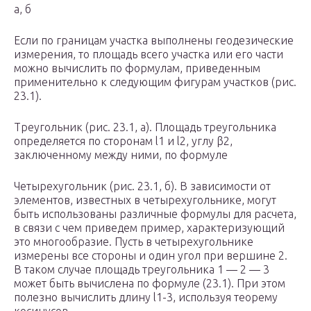
а, б
Если по границам участка выполнены геодезические
измерения, то площадь всего участка или его части
можно вычислить по формулам, приведенным
применительно к следующим фигурам участков (рис.
23.1).
Треугольник (рис. 23.1, а). Площадь треугольника
определяется по сторонам l
1
и l
2
, углу β
2
,
заключенному между ними, по формуле
Четырехугольник (рис. 23.1, б). В зависимости от
элементов, известных в четырехугольнике, могут
быть использованы различные формулы для расчета,
в связи с чем приведем пример, характеризующий
это многообразие. Пусть в четырехугольнике
измерены все стороны и один угол при вершине 2.
В таком случае площадь треугольника 1 — 2 — 3
может быть вычислена по формуле (23.1). При этом
полезно вычислить длину l
1-3
, используя теорему