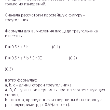
только из измерений.
Сначала рассмотрим простейшую фигуру –
треугольник.
Формулы для вычисления площади треугольника
известны:
P = 0.5 * a * h; (6.1)
P = 0.5 * a * b * Sin(C) (6.2)
(6.3)
в этих формулах:
a, b, c – длины сторон треугольника,
A, B, C – углы при вершинах против соответствующих
сторон,
h – высота, проведенная из вершины A на сторону a,
p – полупериметр, p=0.5*(a + b + c).