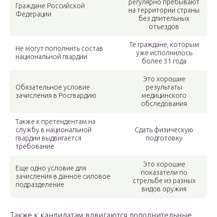
регулярно пребывают
Граждане Российской
на территории страны
Федерации
без длительных
отъездов
Те граждане, которым
Не могут пополнить состав
уже исполнилось
национальной гвардии
более 31 года
Это хорошие
Обязательное условие
результаты
зачисления в Росгвардию
медицинского
обследования
Также к претендентам на
службу в национальной
Сдать физическую
гвардии выдвигается
подготовку
требование
Это хорошие
Еще одно условие для
показатели по
зачисления в данное силовое
стрельбе из разных
подразделение
видов оружия
Также к кандидатам вдвигаются дополнительные