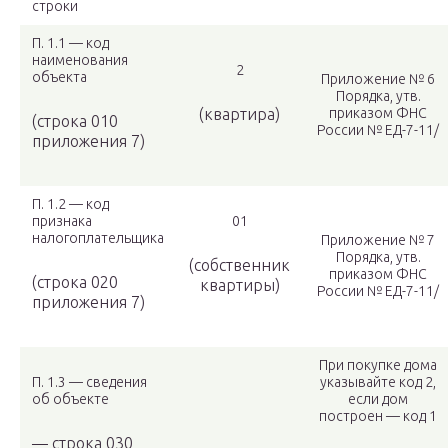
строки
П. 1.1 — код
наименования
2
объекта
Приложение № 6
Порядка, утв.
(квартира)
приказом ФНС
(строка 010
России № ЕД-7-11/
приложения 7)
П. 1.2 — код
признака
01
налогоплательщика
Приложение № 7
Порядка, утв.
(собственник
приказом ФНС
(строка 020
квартиры)
России № ЕД-7-11/
приложения 7)
При покупке дома
П. 1.3 — сведения
указывайте код 2,
об объекте
если дом
построен — код 1
— строка 030