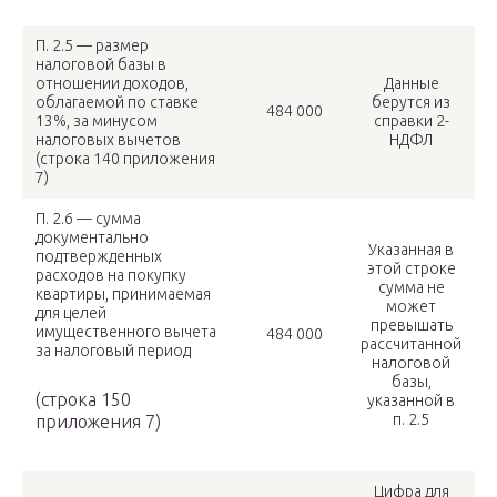
П. 2.5 — размер
налоговой базы в
отношении доходов,
Данные
облагаемой по ставке
берутся из
484 000
13%, за минусом
справки 2-
налоговых вычетов
НДФЛ
(строка 140 приложения
7)
П. 2.6 — сумма
документально
Указанная в
подтвержденных
этой строке
расходов на покупку
сумма не
квартиры, принимаемая
может
для целей
превышать
имущественного вычета
484 000
рассчитанной
за налоговый период
налоговой
базы,
(строка 150
указанной в
п. 2.5
приложения 7)
Цифра для