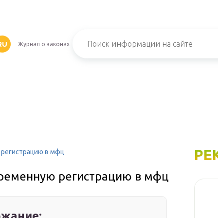
RU
Журнал о законах
РЕ
 регистрацию в мфц
временную регистрацию в мфц
жание: