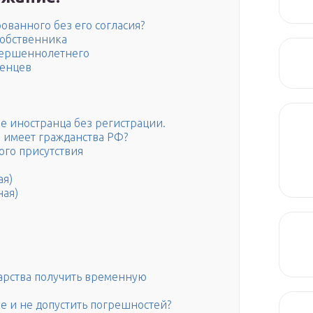
ованного без его согласия?
собственника
вершеннолетнего
женцев
е иностранца без регистрации.
е имеет гражданства РФ?
ого присутствия
ая)
ная)
арства получить временную
е и не допустить погрешностей?