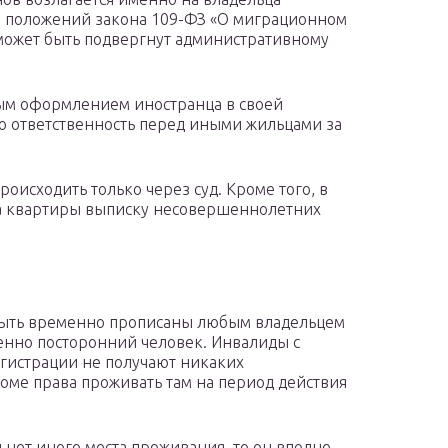
 положений закона 109-ФЗ «О миграционном
может быть подвергнут административному
ным оформлением иностранца в своей
ю ответственность перед иными жильцами за
оисходить только через суд. Кроме того, в
а квартиры выписку несовершеннолетних
быть временно прописаны любым владельцем
шенно посторонний человек. Инвалиды с
гистрации не получают никаких
оме права проживать там на период действия
 нет иного места проживания, то он вполне