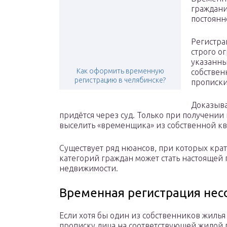
граждани
постоянн
Регистра
строго о
указанны
Как оформить временную
собствен
регистрацию в челябинске?
прописки
Доказыва
придётся через суд. Только при получени
выселить «временщика» из собственной к
Существует ряд нюансов, при которых кра
категорий граждан может стать настоящей
недвижимости.
Временная регистрация не
Если хотя бы один из собственников жилья
прописку лица на соответствующей жилой п