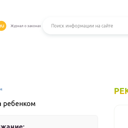
RU
Журнал о законах
РЕ
ом
а ребенком
жание: