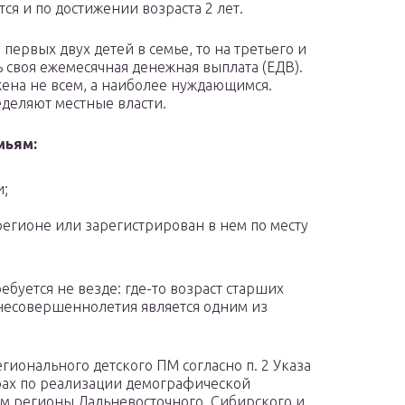
ся и по достижении возраста 2 лет.
 первых двух детей в семье, то на третьего и
 своя ежемесячная денежная выплата (ЕДВ).
ожена не всем, а наиболее нуждающимся.
еделяют местные власти.
мьям:
и;
регионе или зарегистрирован в нем по месту
буется не везде: где-то возраст старших
х несовершеннолетия является одним из
ионального детского ПМ согласно п. 2 Указа
рах по реализации демографической
м регионы Дальневосточного, Сибирского и