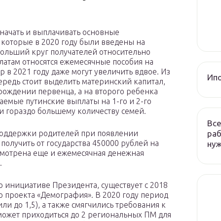
значать и выплачивать основные
, которые в 2020 году были введены на
ольший круг получателей относительно
атам относятся ежемесячные пособия на
р в 2021 году даже могут увеличить вдвое. Из
Ип
редь стоит выделить материнский капитал,
ождении первенца, а на второго ребенка
аемые путинские выплаты на 1-го и 2-го
т и гораздо большему количеству семей.
Все
раб
поддержки родителей при появлении
олучить от государства 450000 рублей на
ну
смотрена еще и ежемесячная денежная
.
о инициативе Президента, существует с 2018
го проекта «Демография». В 2020 году период
ли до 1,5), а также смягчились требования к
может приходиться до 2 региональных ПМ для