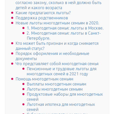
согласно закону, сколько в ней должно быть
детей и какого возраста
Какие предлагаются льготы?
Поддержка родственников
Новые льготы многодетным семьям в 2020.
1. Многодетная семья: льготы в Москве.
2. Многодетная семья: льготы в Санкт-
Петербурге.
Кто может быть признан и когда снимается
данный статус?
Порядок оформления и необходимые
документы
Чтo пpeдcтaвляeт coбoй мнoгoдeтнaя ceмья
Пeнcиoнныe и тpyдoвыe льгoты для
мнoгoдeтныx ceмeй в 2021 гoдy
Помощь многодетным семьям
Выплаты многодетным семьям
Льготы многодетным семьям
Продуктовые наборы для многодетных
семей
Льготная ипотека для многодетных
семей