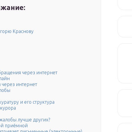
жание:
Игорю Краснову
бращения через интернет
лайн
 через интернет
алобы
уратуру и его структура
окурора
 жалобы лучше других?
ой приёмной
атривает письменные (электронные)