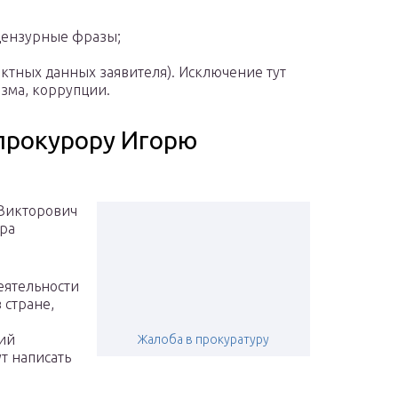
ецензурные фразы;
актных данных заявителя). Исключение тут
зма, коррупции.
прокурору Игорю
Викторович
ора
еятельности
 стране,
ий
Жалоба в прокуратуру
т написать