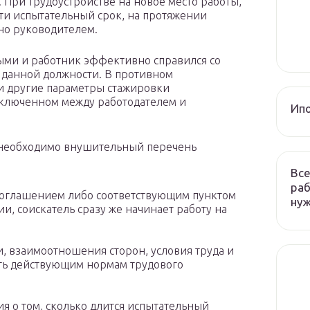
 При трудоустройстве на новое место работы,
ти испытательный срок, на протяжении
ено руководителем.
ыми и работник эффективно справился со
а данной должности. В противном
 и другие параметры стажировки
аключенном между работодателем и
Ип
 необходимо внушительный перечень
Все
раб
соглашением либо соответствующим пунктом
ну
ии, соискатель сразу же начинает работу на
и, взаимоотношения сторон, условия труда и
ать действующим нормам трудового
я о том, сколько длится испытательный