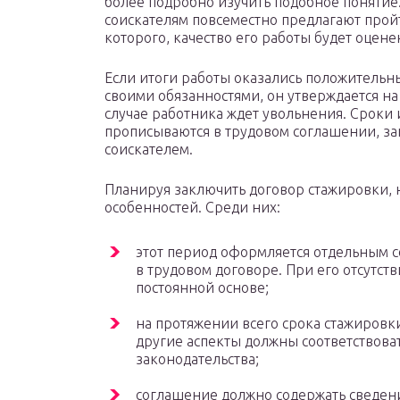
более подробно изучить подобное понятие.
соискателям повсеместно предлагают прой
которого, качество его работы будет оцен
Если итоги работы оказались положительн
своими обязанностями, он утверждается н
случае работника ждет увольнения. Сроки
прописываются в трудовом соглашении, з
соискателем.
Планируя заключить договор стажировки,
особенностей. Среди них:
этот период оформляется отдельным 
в трудовом договоре. При его отсутств
постоянной основе;
на протяжении всего срока стажировк
другие аспекты должны соответствов
законодательства;
соглашение должно содержать сведени