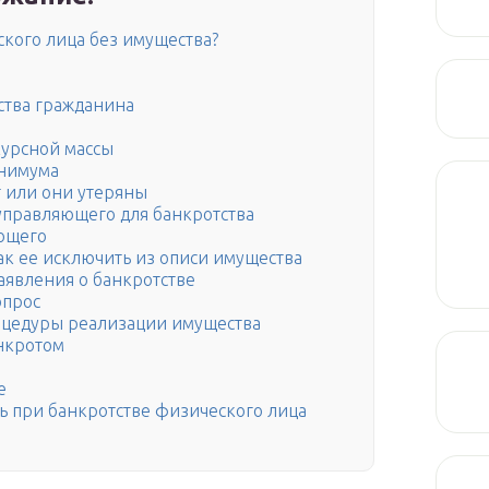
ского лица без имущества?
ства гражданина
урсной массы
нимума
т или они утеряны
 управляющего для банкротства
ющего
ак ее исключить из описи имущества
аявления о банкротстве
опрос
оцедуры реализации имущества
нкротом
е
ь при банкротстве физического лица