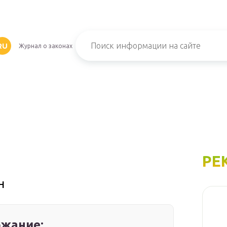
RU
Журнал о законах
РЕ
н
жание: