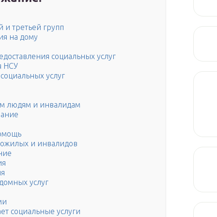
й и третьей групп
ия на дому
едоставления социальных услуг
я НСУ
социальных услуг
м людям и инвалидам
вание
помощь
пожилых и инвалидов
ние
ия
ия
домных услуг
ми
ает социальные услуги