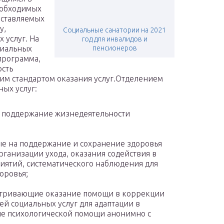
еобходимых
оставляемых
у,
Социальные санатории на 2021
 услуг. На
год для инвалидов и
циальных
пенсионеров
программа,
ость
щим стандартом оказания услуг.Отделением
ых услуг:
 поддержание жизнедеятельности
е на поддержание и сохранение здоровья
рганизации ухода, оказания содействия в
ятий, систематического наблюдения для
оровья;
атривающие оказание помощи в коррекции
ей социальных услуг для адаптации в
ние психологической помощи анонимно с