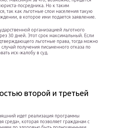
у юриста-посредника. Но к таким
я, так как льготные слои населения такую
еждении, в которое ими подается заявление.
сударственной организацией льготного
через 30 дней. Этот срок максимальный. Если
одтверждающего льготные права, тогда можно
 случай получения письменного отказа по
ать иск-жалобу в суд.
остью второй и третьей
няшний идет реализация программы
ая среда», которая позволяет гражданам с
ением по здоровью быть полноценными