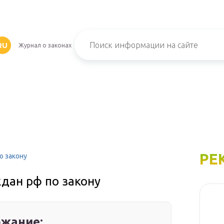
RU
Журнал о законах
РЕ
о закону
дан рф по закону
жание: