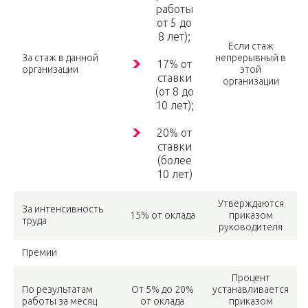
работы
от 5 до
8 лет);
Если стаж
За стаж в данной
непрерывный в
17% от
организации
этой
ставки
организации
(от 8 до
10 лет);
20% от
ставки
(более
10 лет)
Утверждаются
За интенсивность
15% от оклада
приказом
труда
руководителя
Премии
Процент
По результатам
От 5% до 20%
устанавливается
работы за месяц
от оклада
приказом