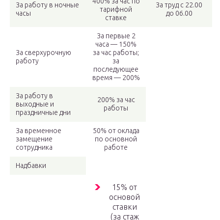
400% за час по
За работу в ночные
За труд с 22.00
тарифной
часы
до 06.00
ставке
За первые 2
часа — 150%
За сверхурочную
за час работы;
работу
за
последующее
время — 200%
За работу в
200% за час
выходные и
работы
праздничные дни
За временное
50% от оклада
замещение
по основной
сотрудника
работе
Надбавки
15% от
основой
ставки
(за стаж