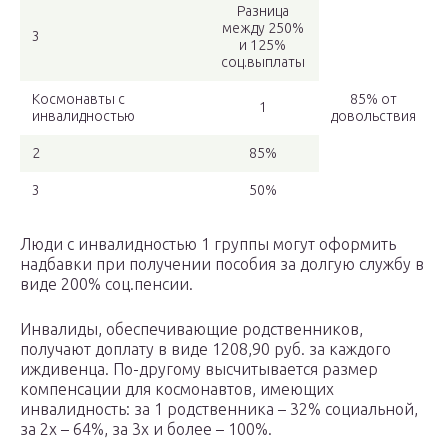
Разница
между 250%
3
и 125%
соц.выплаты
Космонавты с
85% от
1
инвалидностью
довольствия
2
85%
3
50%
Люди с инвалидностью 1 группы могут оформить
надбавки при получении пособия за долгую службу в
виде 200% соц.пенсии.
Инвалиды, обеспечивающие родственников,
получают доплату в виде 1208,90 руб. за каждого
иждивенца. По-другому высчитывается размер
компенсации для космонавтов, имеющих
инвалидность: за 1 родственника – 32% социальной,
за 2х – 64%, за 3х и более – 100%.