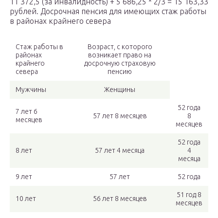
11 372,5 (за инвалидность) + 5 686,25 * 2/3 = 15 163,33
рублей. Досрочная пенсия для имеющих стаж работы
в районах крайнего севера
Стаж работы в
Возраст, с которого
районах
возникает право на
крайнего
досрочную страховую
севера
пенсию
Мужчины
Женщины
52 года
7 лет 6
57 лет 8 месяцев
8
месяцев
месяцев
52 года
8 лет
57 лет 4 месяца
4
месяца
9 лет
57 лет
52 года
51 год 8
10 лет
56 лет 8 месяцев
месяцев