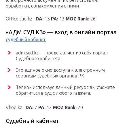
электронного документа, их регистрации,
обработки, ознакомления с ними
Office.sud.kz
DA:
13
PA:
13
MOZ Rank:
26
«АДМ СУД КЗ» — вход в онлайн портал
судебный кабинет
adm.sud.kz — представляет из себя портал
Судебного кабинета
Это единое окно доступа к электронным
сервисам судебных органов РК
Теперь используя данный ресурс вы сможете
обратиться в суд с любого гаджета.
Vhod.kz
DA:
7
PA:
12
MOZ Rank:
20
Судебный кабинет