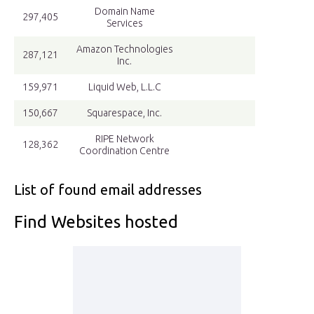
Domain Name
297,405
Services
Amazon Technologies
287,121
Inc.
159,971
Liquid Web, L.L.C
150,667
Squarespace, Inc.
RIPE Network
128,362
Coordination Centre
List of found email addresses
Find Websites hosted