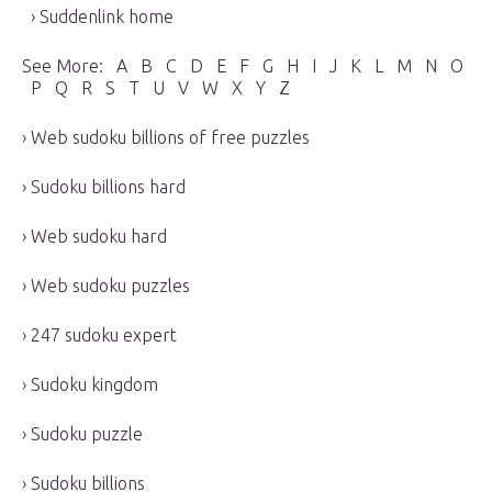
› Suddenlink home
See More: A B C D E F G H I J K L M N O
P Q R S T U V W X Y Z
› Web sudoku billions of free puzzles
› Sudoku billions hard
› Web sudoku hard
› Web sudoku puzzles
› 247 sudoku expert
› Sudoku kingdom
› Sudoku puzzle
› Sudoku billions