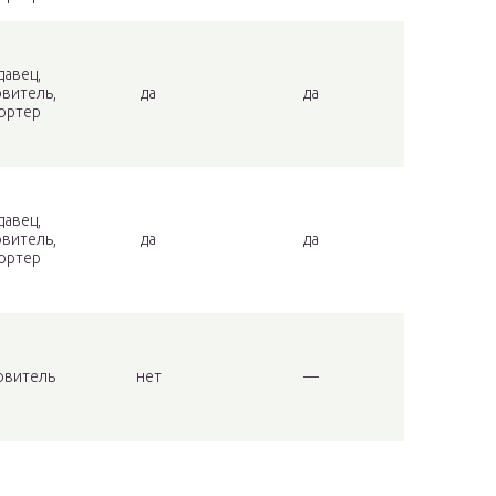
давец,
овитель,
да
да
ортер
давец,
овитель,
да
да
ортер
овитель
нет
—