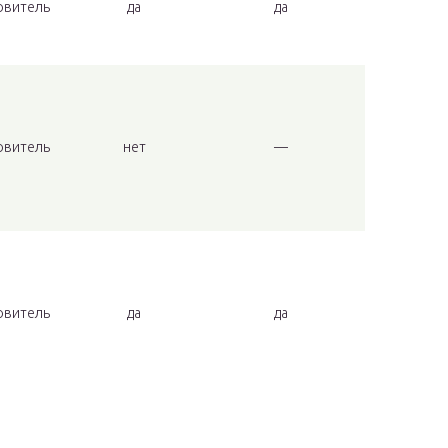
овитель
да
да
овитель
нет
—
овитель
да
да