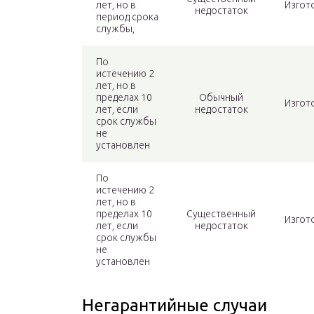
лет, но в
Изгот
недостаток
период срока
службы,
По
истечению 2
лет, но в
пределах 10
Обычный
Изгот
лет, если
недостаток
срок службы
не
установлен
По
истечению 2
лет, но в
пределах 10
Существенный
Изгот
лет, если
недостаток
срок службы
не
установлен
Негарантийные случаи