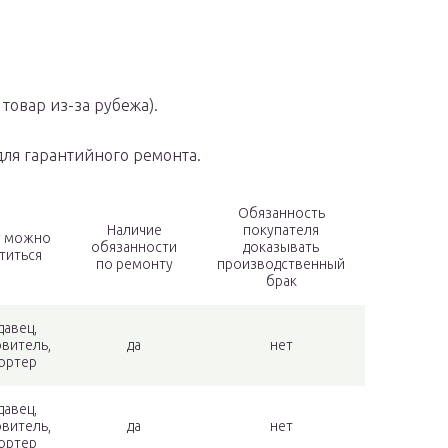
товар из-за рубежа).
для гарантийного ремонта.
Обязанность
Наличие
покупателя
у можно
обязанности
доказывать
титься
по ремонту
производственный
брак
давец,
овитель,
да
нет
ортер
давец,
овитель,
да
нет
ортер