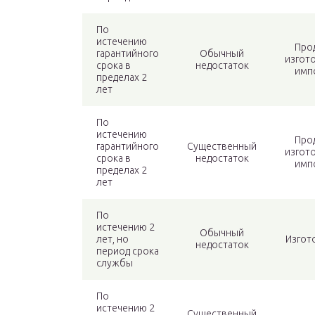
По
истечению
Про
гарантийного
Обычный
изгот
срока в
недостаток
имп
пределах 2
лет
По
истечению
Про
гарантийного
Существенный
изгот
срока в
недостаток
имп
пределах 2
лет
По
истечению 2
Обычный
лет, но
Изгот
недостаток
период срока
службы
По
истечению 2
Существенный