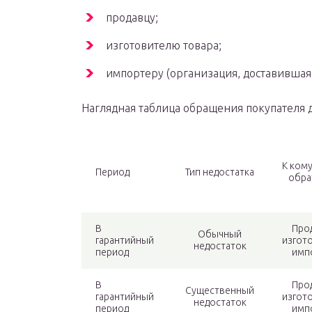
продавцу;
изготовителю товара;
импортеру (организация, доставившая 
Наглядная таблица обращения покупателя 
К ком
Период
Тип недостатка
обра
В
Про
Обычный
гарантийный
изгот
недостаток
период
имп
В
Про
Существенный
гарантийный
изгот
недостаток
период
имп