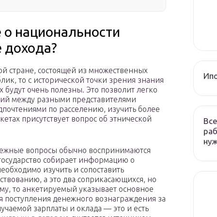
 о национальности
е дохода?
й стране, состоящей из множественных
Ип
лик, то с исторической точки зрения знания
будут очень полезны. Это позволит легко
вий между разными представителями
едпочтениями по расселению, изучить более
нкетах присутствует вопрос об этнической
Все
раб
ну
енежные вопросы обычно воспринимаются
о государство собирает информацию о
необходимо изучить и сопоставить
ствованию, а это два соприкасающихся, но
ому, то анкетируемый указывает основное
ля поступления денежного вознаграждения за
учаемой зарплаты и оклада — это и есть