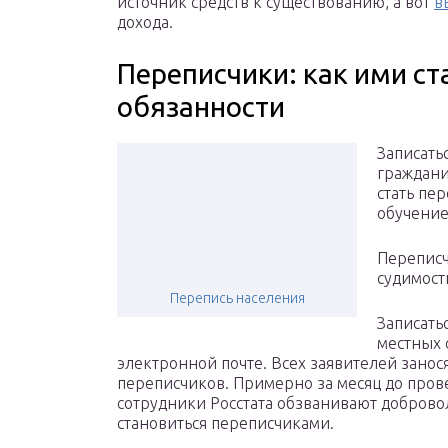
источник средств к существованию, а вот
в
дохода.
Переписчики: как ими ста
обязанности
Записать
граждани
стать пе
обучение,
Переписч
судимост
Перепись населения
Записать
местных 
электронной почте. Всех заявителей занос
переписчиков. Примерно за месяц до пров
сотрудники Росстата обзванивают добровол
становиться переписчиками.