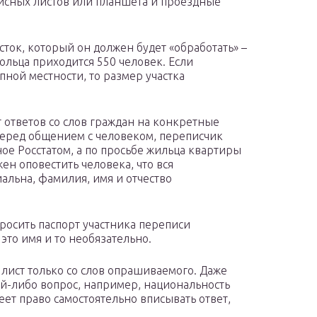
писных листов или планшета и проездные
ток, который он должен будет «обработать» –
ольца приходится 550 человек. Если
пной местности, то размер участка
т ответов со слов граждан на конкретные
Перед общением с человеком, переписчик
ое Росстатом, а по просьбе жильца квартиры
ен оповестить человека, что вся
льна, фамилия, имя и отчество
росить паспорт участника переписи
 это имя и то необязательно.
лист только со слов опрашиваемого. Даже
ой-либо вопрос, например, национальность
еет право самостоятельно вписывать ответ,