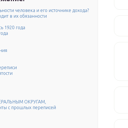
ности человека и его источнике дохода?
одит в их обязанности
ь 1920 года
года
ния
ереписи
ятости
ЕРАЛЬНЫМ ОКРУГАМ,
нты с прошлых переписей