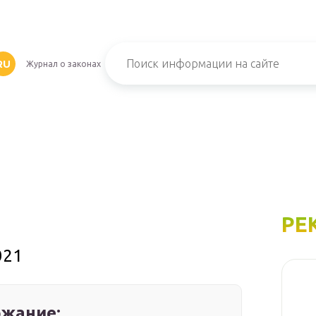
RU
Журнал о законах
РЕ
021
жание: