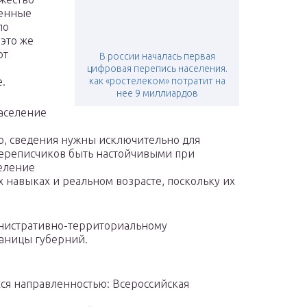
ленные
по
это же
от
В россии началась первая
цифровая перепись населения.
.
как «ростелеком» потратит на
нее 9 миллиардов
население
что, сведения нужны исключительно для
переписчиков быть настойчивыми при
еление
 навыках и реальном возрасте, поскольку их
инистративно-территориальному
аницы губерний.
ся направленностью: Всероссийская