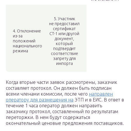
5. Участник
не предоставил
сертификат
4. Отклонение
СТ-1 или другой
из-за
документ,
положений
который
национального
подтвердит
режима
соответствие
запрету для
импорта
Когда вторые части заявок рассмотрены, заказчик
составляет протокол. Он должен быть подписан
всеми членами комиссии, после чего
направлен
оператору для размещения на
ЭТП и в ЕИС. В ответ в
течение 1 часа оператор должен направить
заказчику протокол, составленный по результатам
переторжки. В нем будут содержаться
окончательный ценовые предложения поставщиков.