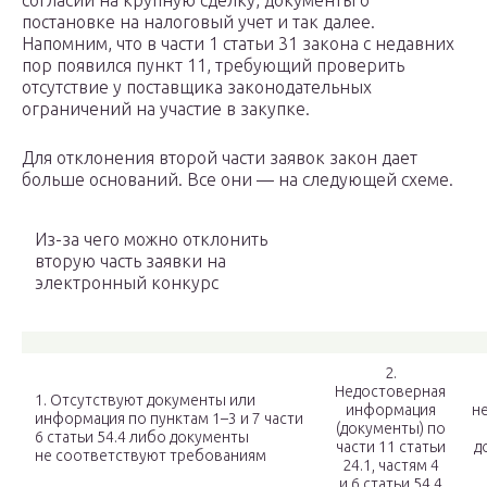
согласии на крупную сделку, документы о
постановке на налоговый учет и так далее.
Напомним, что в части 1 статьи 31 закона с недавних
пор появился пункт 11, требующий проверить
отсутствие у поставщика законодательных
ограничений на участие в закупке.
Для отклонения второй части заявок закон дает
больше оснований. Все они — на следующей схеме.
Из-за чего можно отклонить
вторую часть заявки на
электронный конкурс
2.
Недостоверная
1. Отсутствуют документы или
информация
н
информация по пунктам 1–3 и 7 части
(документы) по
6 статьи 54.4 либо документы
части 11 статьи
д
не соответствуют требованиям
24.1, частям 4
и 6 статьи 54.4