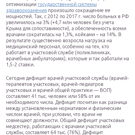
оптимизации
государственной системы
здравоохранения
произошло сокращение ее
мощностей. Так, с 2012 по 2017 г. число больных в РФ
увеличилось на 3% (+4,7 млн человек без учета
Крыма для сопоставимости), а обеспеченность всеми
врачами сократилась на 1,3%, койками – на 14%. В
результате существенно возросла нагрузка на
медицинский персонал, особенно на тех, кто
работает в участковой службе (поликлиниках,
врачебных амбулаториях), которые и так работали на
1,5-2 ставки.
Сегодня дефицит врачей участковой службы (врачей-
терапевтов участковых, врачей-педиатров
участковых и врачей общей практики — ВОП)
составляет 41 тыс. человек или 58% от их
необходимого числа. Дефицит посчитан как разница
между установленным нормативом и физическим
числом врачей, при условии, что врачи не
совмещают должности. Общий дефицит участковых
медсестер, работающих с врачами участковой
службы, составляет 64 тыс. (76%). Дефицит