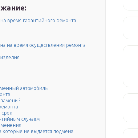
жание:
 на время гарантийного ремонта
на на время осуществления ремонта
 изделия
одменный автомобиль
онта
о замены?
ремонта
 срок
антийным случаем
рименения
а которые не выдается подмена