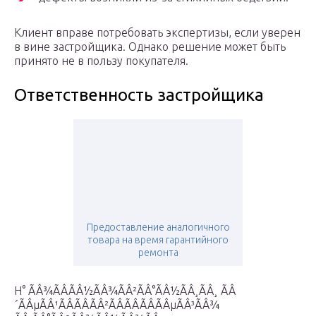
Клиент вправе потребовать экспертизы, если уверен
в вине застройщика. Однако решение может быть
принято не в пользу покупателя.
Ответственность застройщика
Предоставление аналогичного
товара на время гарантийного
ремонта
Н° ÃÂ¾ÃÂÃÂ½ÃÂ¾ÃÂ²ÃÂ°ÃÂ½ÃÂ¸ÃÂ¸ ÃÂ
´ÃÂµÃÂ¹ÃÂÃÂÃÂ²ÃÂÃÂÃÂÃÂµÃÂ³ÃÂ¾