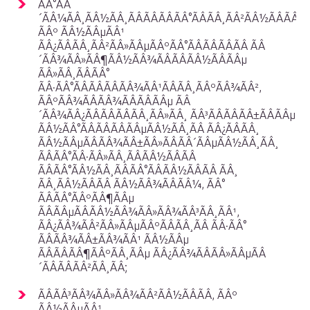
ÃÂ°ÃÂ
´ÃÂ¼ÃÂ¸ÃÂ½ÃÂ¸ÃÂÃÂÃÂÃÂ°ÃÂÃÂ¸ÃÂ²ÃÂ½ÃÂÃÂ,
ÃÂº ÃÂ½ÃÂµÃÂ¹
ÃÂ¿ÃÂÃÂ¸ÃÂ²ÃÂ»ÃÂµÃÂºÃÂ°ÃÂÃÂÃÂÃÂ ÃÂ
´ÃÂ¾ÃÂ»ÃÂ¶ÃÂ½ÃÂ¾ÃÂÃÂÃÂ½ÃÂÃÂµ
ÃÂ»ÃÂ¸ÃÂÃÂ°
ÃÂ·ÃÂ°ÃÂÃÂÃÂÃÂ¾ÃÂ¹ÃÂÃÂ¸ÃÂºÃÂ¾ÃÂ²,
ÃÂºÃÂ¾ÃÂÃÂ¾ÃÂÃÂÃÂµ ÃÂ
´ÃÂ¾ÃÂ¿ÃÂÃÂÃÂÃÂ¸ÃÂ»ÃÂ¸ ÃÂ³ÃÂÃÂÃÂ±ÃÂÃÂµ
ÃÂ½ÃÂ°ÃÂÃÂÃÂÃÂµÃÂ½ÃÂ¸ÃÂ ÃÂ¿ÃÂÃÂ¸
ÃÂ½ÃÂµÃÂÃÂ¾ÃÂ±ÃÂ»ÃÂÃÂ´ÃÂµÃÂ½ÃÂ¸ÃÂ¸
ÃÂÃÂ°ÃÂ·ÃÂ»ÃÂ¸ÃÂÃÂ½ÃÂÃÂ
ÃÂÃÂ°ÃÂ½ÃÂ¸ÃÂÃÂ°ÃÂÃÂ½ÃÂÃÂ ÃÂ¸
ÃÂ¸ÃÂ½ÃÂÃÂ ÃÂ½ÃÂ¾ÃÂÃÂ¼, ÃÂ°
ÃÂÃÂ°ÃÂºÃÂ¶ÃÂµ
ÃÂÃÂµÃÂÃÂ½ÃÂ¾ÃÂ»ÃÂ¾ÃÂ³ÃÂ¸ÃÂ¹,
ÃÂ¿ÃÂ¾ÃÂ²ÃÂ»ÃÂµÃÂºÃÂÃÂ¸ÃÂ ÃÂ·ÃÂ°
ÃÂÃÂ¾ÃÂ±ÃÂ¾ÃÂ¹ ÃÂ½ÃÂµ
ÃÂÃÂÃÂ¶ÃÂºÃÂ¸ÃÂµ ÃÂ¿ÃÂ¾ÃÂÃÂ»ÃÂµÃÂ
´ÃÂÃÂÃÂ²ÃÂ¸ÃÂ;
ÃÂÃÂ³ÃÂ¾ÃÂ»ÃÂ¾ÃÂ²ÃÂ½ÃÂÃÂ, ÃÂº
ÃÂ½ÃÂµÃÂ¹