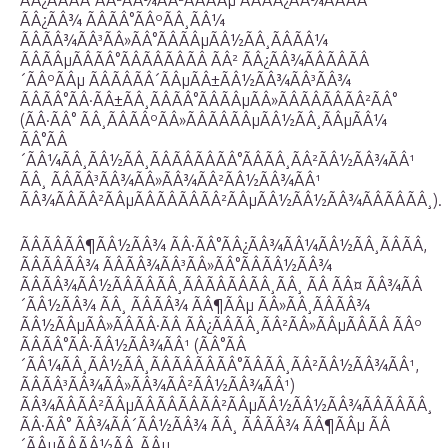
ÃÂ¿ÃÂÃÂ°ÃÂ²ÃÂ¾ÃÂ²ÃÂÃÂµ ÃÂÃÂ¿ÃÂ¾ÃÂÃÂ
ÃÂ¿ÃÂ¾ ÃÂÃÂ°ÃÂºÃÂ¸ÃÂ¼
ÃÂÃÂ¾ÃÂ³ÃÂ»ÃÂ°ÃÂÃÂµÃÂ½ÃÂ¸ÃÂÃÂ¼
ÃÂÃÂµÃÂÃÂ°ÃÂÃÂÃÂÃÂ ÃÂ² ÃÂ¿ÃÂ¾ÃÂÃÂÃÂ
´ÃÂºÃÂµ ÃÂÃÂÃÂ´ÃÂµÃÂ±ÃÂ½ÃÂ¾ÃÂ³ÃÂ¾
ÃÂÃÂ°ÃÂ·ÃÂ±ÃÂ¸ÃÂÃÂ°ÃÂÃÂµÃÂ»ÃÂÃÂÃÂÃÂ²ÃÂ°
(ÃÂ·ÃÂ° ÃÂ¸ÃÂÃÂºÃÂ»ÃÂÃÂÃÂµÃÂ½ÃÂ¸ÃÂµÃÂ¼
ÃÂ°ÃÂ
´ÃÂ¼ÃÂ¸ÃÂ½ÃÂ¸ÃÂÃÂÃÂÃÂ°ÃÂÃÂ¸ÃÂ²ÃÂ½ÃÂ¾ÃÂ¹
ÃÂ¸ ÃÂÃÂ³ÃÂ¾ÃÂ»ÃÂ¾ÃÂ²ÃÂ½ÃÂ¾ÃÂ¹
ÃÂ¾ÃÂÃÂ²ÃÂµÃÂÃÂÃÂÃÂ²ÃÂµÃÂ½ÃÂ½ÃÂ¾ÃÂÃÂÃÂ¸).
ÃÂÃÂÃÂ¶ÃÂ½ÃÂ¾ ÃÂ·ÃÂ°ÃÂ¿ÃÂ¾ÃÂ¼ÃÂ½ÃÂ¸ÃÂÃÂ,
ÃÂÃÂÃÂ¾ ÃÂÃÂ¾ÃÂ³ÃÂ»ÃÂ°ÃÂÃÂ½ÃÂ¾
ÃÂÃÂ¾ÃÂ½ÃÂÃÂÃÂ¸ÃÂÃÂÃÂÃÂ¸ÃÂ¸ ÃÂ ÃÂ¤ ÃÂ¾ÃÂ
´ÃÂ½ÃÂ¾ ÃÂ¸ ÃÂÃÂ¾ ÃÂ¶ÃÂµ ÃÂ»ÃÂ¸ÃÂÃÂ¾
ÃÂ½ÃÂµÃÂ»ÃÂÃÂ·ÃÂ ÃÂ¿ÃÂÃÂ¸ÃÂ²ÃÂ»ÃÂµÃÂÃÂ ÃÂº
ÃÂÃÂ°ÃÂ·ÃÂ½ÃÂ¾ÃÂ¹ (ÃÂ°ÃÂ
´ÃÂ¼ÃÂ¸ÃÂ½ÃÂ¸ÃÂÃÂÃÂÃÂ°ÃÂÃÂ¸ÃÂ²ÃÂ½ÃÂ¾ÃÂ¹,
ÃÂÃÂ³ÃÂ¾ÃÂ»ÃÂ¾ÃÂ²ÃÂ½ÃÂ¾ÃÂ¹)
ÃÂ¾ÃÂÃÂ²ÃÂµÃÂÃÂÃÂÃÂ²ÃÂµÃÂ½ÃÂ½ÃÂ¾ÃÂÃÂÃÂ¸
ÃÂ·ÃÂ° ÃÂ¾ÃÂ´ÃÂ½ÃÂ¾ ÃÂ¸ ÃÂÃÂ¾ ÃÂ¶ÃÂµ ÃÂ
´ÃÂµÃÂÃÂ½ÃÂ¸ÃÂµ.