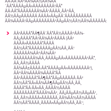
ÃÂ·ÃÂ°ÃÂºÃÂ¾ÃÂ½ÃÂ¾ÃÂ
´ÃÂ°ÃÂÃÂµÃÂ»ÃÂÃÂÃÂÃÂ²ÃÂ°
ÃÂ·ÃÂ°ÃÂÃÂÃÂÃÂ¾ÃÂ¹ÃÂÃÂ¸ÃÂºÃÂ¸
ÃÂ½ÃÂµÃÂÃÂÃÂ ÃÂÃÂ»ÃÂµÃÂ´ÃÂÃÂÃÂÃÂÃÂ
ÃÂ¾ÃÂÃÂ²ÃÂµÃÂÃÂÃÂÃÂ²ÃÂµÃÂ½ÃÂ½ÃÂ¾ÃÂÃÂÃÂ:
ÃÂ³ÃÂÃÂ°ÃÂ¶ÃÂ´ÃÂ°ÃÂ½ÃÂÃÂºÃÂ¾-
ÃÂ¿ÃÂÃÂ°ÃÂ²ÃÂ¾ÃÂ²ÃÂÃÂ (ÃÂ²
ÃÂÃÂ»ÃÂÃÂÃÂ°ÃÂÃÂ
ÃÂ½ÃÂ°ÃÂÃÂÃÂÃÂµÃÂ½ÃÂ¸ÃÂ¹
ÃÂÃÂÃÂ¾ÃÂºÃÂ¾ÃÂ²
ÃÂÃÂÃÂÃÂ¾ÃÂ¸ÃÂÃÂµÃÂ»ÃÂÃÂÃÂÃÂ²ÃÂ°,
ÃÂ¸ÃÂ½ÃÂÃÂ
ÃÂ¾ÃÂ±ÃÂÃÂ·ÃÂ°ÃÂÃÂµÃÂ»ÃÂÃÂÃÂÃÂ²),
ÃÂºÃÂ¾ÃÂÃÂ¾ÃÂÃÂ°ÃÂ
ÃÂ²ÃÂÃÂÃÂ°ÃÂ¶ÃÂ°ÃÂµÃÂÃÂÃÂ ÃÂ²
ÃÂ½ÃÂ°ÃÂ»ÃÂ¾ÃÂ¶ÃÂµÃÂ½ÃÂ¸ÃÂ¸
ÃÂÃÂ°ÃÂ·ÃÂ»ÃÂ¸ÃÂÃÂ½ÃÂÃÂ
ÃÂÃÂÃÂÃÂ°ÃÂÃÂ¾ÃÂ², ÃÂ¿ÃÂµÃÂ½ÃÂµÃÂ¹,
ÃÂ¸ÃÂ½ÃÂÃÂ»ÃÂÃÂÃÂ¸ÃÂ¾ÃÂ½ÃÂ½ÃÂÃÂ
ÃÂ½ÃÂ°ÃÂÃÂ¸ÃÂÃÂ»ÃÂµÃÂ½ÃÂ¸ÃÂ¹;