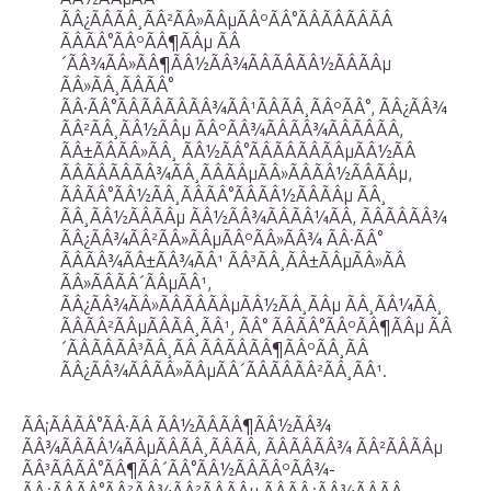
ÃÂ¿ÃÂÃÂ¸ÃÂ²ÃÂ»ÃÂµÃÂºÃÂ°ÃÂÃÂÃÂÃÂ
ÃÂÃÂ°ÃÂºÃÂ¶ÃÂµ ÃÂ
´ÃÂ¾ÃÂ»ÃÂ¶ÃÂ½ÃÂ¾ÃÂÃÂÃÂ½ÃÂÃÂµ
ÃÂ»ÃÂ¸ÃÂÃÂ°
ÃÂ·ÃÂ°ÃÂÃÂÃÂÃÂ¾ÃÂ¹ÃÂÃÂ¸ÃÂºÃÂ°, ÃÂ¿ÃÂ¾
ÃÂ²ÃÂ¸ÃÂ½ÃÂµ ÃÂºÃÂ¾ÃÂÃÂ¾ÃÂÃÂÃÂ,
ÃÂ±ÃÂÃÂ»ÃÂ¸ ÃÂ½ÃÂ°ÃÂÃÂÃÂÃÂµÃÂ½ÃÂ
ÃÂÃÂÃÂÃÂ¾ÃÂ¸ÃÂÃÂµÃÂ»ÃÂÃÂ½ÃÂÃÂµ,
ÃÂÃÂ°ÃÂ½ÃÂ¸ÃÂÃÂ°ÃÂÃÂ½ÃÂÃÂµ ÃÂ¸
ÃÂ¸ÃÂ½ÃÂÃÂµ ÃÂ½ÃÂ¾ÃÂÃÂ¼ÃÂ, ÃÂÃÂÃÂ¾
ÃÂ¿ÃÂ¾ÃÂ²ÃÂ»ÃÂµÃÂºÃÂ»ÃÂ¾ ÃÂ·ÃÂ°
ÃÂÃÂ¾ÃÂ±ÃÂ¾ÃÂ¹ ÃÂ³ÃÂ¸ÃÂ±ÃÂµÃÂ»ÃÂ
ÃÂ»ÃÂÃÂ´ÃÂµÃÂ¹,
ÃÂ¿ÃÂ¾ÃÂ»ÃÂÃÂÃÂµÃÂ½ÃÂ¸ÃÂµ ÃÂ¸ÃÂ¼ÃÂ¸
ÃÂÃÂ²ÃÂµÃÂÃÂ¸ÃÂ¹, ÃÂ° ÃÂÃÂ°ÃÂºÃÂ¶ÃÂµ ÃÂ
´ÃÂÃÂÃÂ³ÃÂ¸ÃÂ ÃÂÃÂÃÂ¶ÃÂºÃÂ¸ÃÂ
ÃÂ¿ÃÂ¾ÃÂÃÂ»ÃÂµÃÂ´ÃÂÃÂÃÂ²ÃÂ¸ÃÂ¹.
ÃÂ¡ÃÂÃÂ°ÃÂ·ÃÂ ÃÂ½ÃÂÃÂ¶ÃÂ½ÃÂ¾
ÃÂ¾ÃÂÃÂ¼ÃÂµÃÂÃÂ¸ÃÂÃÂ, ÃÂÃÂÃÂ¾ ÃÂ²ÃÂÃÂµ
ÃÂ³ÃÂÃÂ°ÃÂ¶ÃÂ´ÃÂ°ÃÂ½ÃÂÃÂºÃÂ¾-