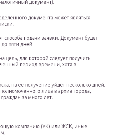
налогичный документ).
еделенного документа может являться
писки.
т способа подачи заявки. Документ будет
х до пяти дней
 цель, для которой следует получить
иченный период времени, хотя в
ка, на ее получение уйдет несколько дней.
полномоченного лица в архив города,
раждан за много лет.
яющую компанию (УК) или ЖСК, иные
ом.