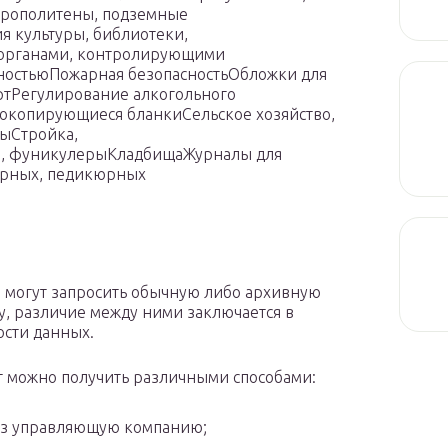
трополитены, подземные
 культуры, библиотеки,
сорганами, контролирующими
ностьюПожарная безопасностьОбложки для
ртРегулирование алкогольного
окопирующиеся бланкиСельское хозяйство,
ыСтройка,
и, фуникулерыКладбищаЖурналы для
юрных, педикюрных
 могут запросить обычную либо архивную
, различие между ними заключается в
ости данных.
 можно получить различными способами:
з управляющую компанию;