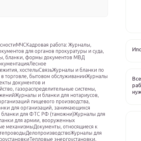
асностиМЧСКадровая работа: Журналы,
Ип
ументов для органов прокуратуры и суда,
ы, бланки, формы документов МВД
документацияЛесное
жития, хостелыСвязьЖурналы и бланки по
 в торговле, бытовом обслуживанииЖурналы
Все
екты документов и
раб
ство, газораспределительные системы,
ну
женийЖурналы и бланки для нотариусов,
организаций пищевого производства,
нки для организаций, занимающихся
и бланки для ФТС РФ (таможни)Журналы для
ланки для армии, вооруженных
ые механизмыДокументы, относящиеся к
фтепроводыДелопроизводствоЖурналы для
роустановкиТепловые энергоустановки,