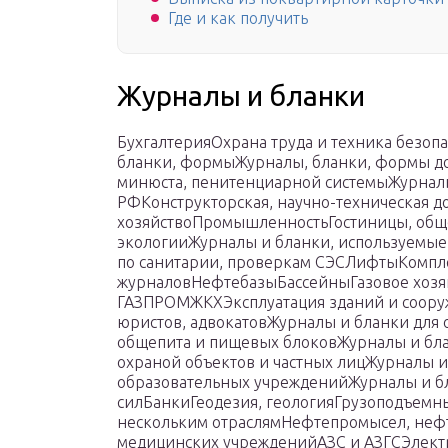
Где и как получить
Журналы и бланки
БухгалтерияОхрана труда и техника безоп
бланки, формыЖурналы, бланки, формы док
минюста, пенитенциарной системыЖурнал
РФКонструкторская, научно-техническая 
хозяйствоПромышленностьГостиницы, обще
экологииЖурналы и бланки, используемые
по санитарии, проверкам СЭСЛифтыКомпл
журналовНефтебазыБассейныГазовое хозяй
ГАЗПРОМЖКХЭксплуатация зданий и соору
юристов, адвокатовЖурналы и бланки для 
общепита и пищевых блоковЖурналы и бла
охраной объектов и частных лицЖурналы 
образовательных учрежденийЖурналы и б
силБанкиГеодезия, геологияГрузоподъемн
нескольким отраслямНефтепромысел, не
медицинских учрежденийАЗС и АЗГСЭлект