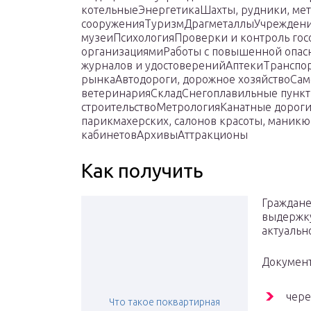
котельныеЭнергетикаШахты, рудники, ме
сооруженияТуризмДрагметаллыУчреждения
музеиПсихологияПроверки и контроль го
организациямиРаботы с повышенной опас
журналов и удостоверенийАптекиТранспо
рынкаАвтодороги, дорожное хозяйствоСам
ветеринарияСкладСнегоплавильные пункт
строительствоМетрологияКанатные дорог
парикмахерских, салонов красоты, маник
кабинетовАрхивыАттракционы
Как получить
Граждане
выдержку
актуальн
Документ
чере
Что такое поквартирная