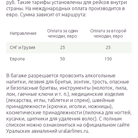
руб. Такие тарифы установлены для рейсов внутри
страны. На международных оплата производится в
евро. Сумма зависит от маршрута:
Оплата за один
Оплата за второй
Направление
чемодан, евро
чемодан, евро
СНГ и Грузия
25
25
Европа
50
150
В багаже разрешается провозить алкогольные
напитки, лезвия для бритья, зонтик, трость, опасные
и безопасные бритвы, инструменты (молоток, пила,
лом, гаечные ключи и т. п.), медицинские изделия
(лекарства, иглы, таблетки и спреи), швейные
принадлежности (крючки, иголки, ножницы),
косметические принадлежности (пилочка для ногтей,
кусачки, щипчики для удаления волос). С полным
списком можно ознакомиться на официальном сайте
Уральских авиалиний uralairlines.ru.