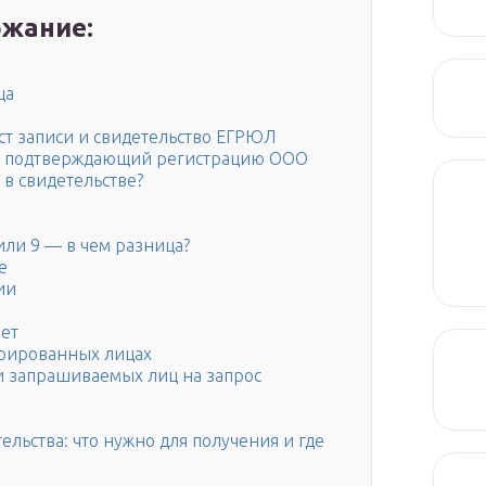
жание:
ца
ист записи и свидетельство ЕГРЮЛ
т, подтверждающий регистрацию ООО
в свидетельстве?
или 9 — в чем разница?
е
ии
ает
трированных лицах
и запрашиваемых лиц на запрос
ельства: что нужно для получения и где