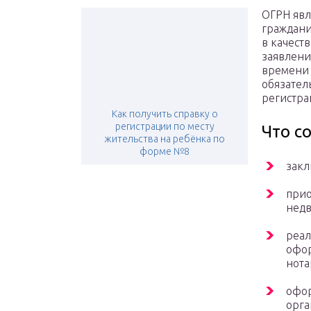
ОГРН явл
граждани
в качест
заявлени
времени 
обязател
регистра
Как получить справку о
регистрации по месту
Что с
жительства на ребёнка по
форме №8
закл
прио
недв
реал
офор
нота
офор
орга