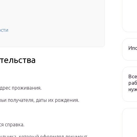
ости
Ип
ительства
Все
раб
адрес проживания.
ну
ьи получателя, даты их рождения.
я справка.
трудника, который оформлял документ.