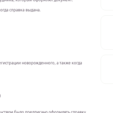
когда справка выдана.
гистрации новорожденного, а также когда
)
льством было предписано оформлять справку