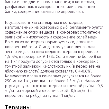
банки и при длительном хранении; в консервах,
расфасованных в лакированные или стеклянные
банки, содержание свинца не определяют.
Государственным стандартом в консервах,
изготовленных из осетровых рыб, регламентируется
содержание сухих ве­ществ, в консервах с томатной
заливкой – кислотность и со­держание солей меди.
Во многих консервах нормируется со­держание
поваренной соли. Стандартом установлено коли­
чество ее для разных видов консервов в пределах
1,5-3%, в презервах 9-13%. Соли меди не более 8 мг
на 1 кг про­дукта допускаются только в консервах с
томатной заливкой. Кислотность их (в пересчете на
яблочную кислоту) должна составлять 0,4-0,6%’.
Количество олова в консервах допу­скается не более
250 мг на 1 кг, свинца – не более 1,5 мг/кг. Наличие
ртути допускается: в консервах из речной рыбы – 0,3
мг/кг, из морской и океанической– 0,5 мг/кг ( в
пересчете на рыбу), из тунца –1 мг/кг.
Термины