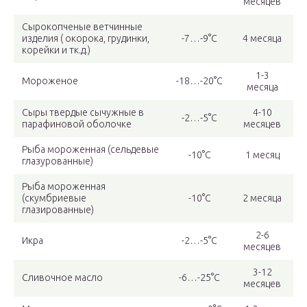
месяцев
Сырокопченые ветчинные
изделия ( окорока, грудинки,
-7…-9°С
4 месяца
корейки и тк.д.)
1-3
Мороженое
-18…-20°С
месяца
Сыры твердые сычужные в
4-10
-2…-5°С
парафиновой оболочке
месяцев
Рыба мороженная (сельдевые
-10°С
1 месяц
глазурованные)
Рыба мороженная
(скумбриевые
-10°С
2 месяца
глазированные)
2-6
Икра
-2…-5°С
месяцев
3-12
Сливочное масло
-6…-25°С
месяцев