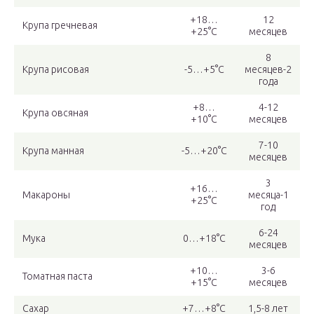
+18…
12
Крупа гречневая
+25°С
месяцев
8
Крупа рисовая
-5…+5°С
месяцев-2
года
+8…
4-12
Крупа овсяная
+10°С
месяцев
7-10
Крупа манная
-5…+20°С
месяцев
3
+16…
Макароны
месяца-1
+25°С
год
6-24
Мука
0…+18°С
месяцев
+10…
3-6
Томатная паста
+15°С
месяцев
Сахар
+7…+8°С
1,5-8 лет