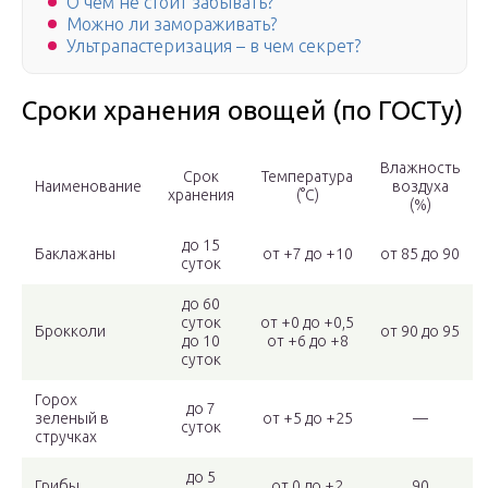
О чем не стоит забывать?
Можно ли замораживать?
Ультрапастеризация – в чем секрет?
Сроки хранения овощей (по ГОСТу)
Влажность
Срок
Температура
Наименование
воздуха
хранения
(°С)
(%)
до 15
Баклажаны
от +7 до +10
от 85 до 90
суток
до 60
суток
от +0 до +0,5
Брокколи
от 90 до 95
до 10
от +6 до +8
суток
Горох
до 7
зеленый в
от +5 до +25
—
суток
стручках
до 5
Грибы
от 0 до +2
90