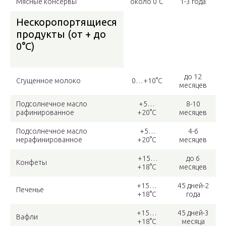
Мясные консервы
около 0°С
1-3 года
Нескоропортящиеся
продукты (от + до
0°С)
до 12
Сгущенное молоко
0…+10°С
месяцев
Подсолнечное масло
+5…
8-10
рафинированное
+20°С
месяцев
Подсолнечное масло
+5…
4-6
нерафинированное
+20°С
месяцев
+15…
до 6
Конфеты
+18°С
месяцев
+15…
45 дней-2
Печенье
+18°С
года
+15…
45 дней-3
Вафли
+18°С
месяца