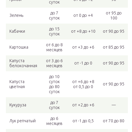
суток
до 7
от 95 до
Зелень
от 0 до +4
суток
100
до 15
Кабачки
от +8 до +10
от 90 до 95
суток
от 6 до 8
Картошка
от +3 до +6
от 85 до 95
месяцев
Капуста
от 3 до 6
от -1 до 0
от 90 до 95
белокочанная
месяцев
до 10
Капуста
суток
от +6 до +8
от 90 до 95
цветная
до 80
от 0,5 до 0
суток
до 7
Кукуруза
от +2 до +6
—
суток
до 6
Лук репчатый
от -1 до 0,5
от 70 до 80
месяцев