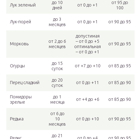
до 10
от 95 до
Лук зеленый
от 0 до +1
дней
100
до 3
Лук-порей
от 0 до +1
от 90 до 95
месяцев
допустимая
от 2 до 6
– от 0 до +5
Морковь
от 90 до 95
месяцев
оптимальная
– от 0 до +1
до 15
Огурцы
от +7 до +10
от 85 до 95
суток
до 20
Перец сладкий
от 0 до +11
от 85 до 90
суток
Помидоры
до 1
от +4 до +6
от 85 до 90
зрелые
месяца
от 6 до
Редька
10
от 0 до +10
от 90 до 95
месяцев
до 21
Редис
от 0 до +4
от 90 до 95