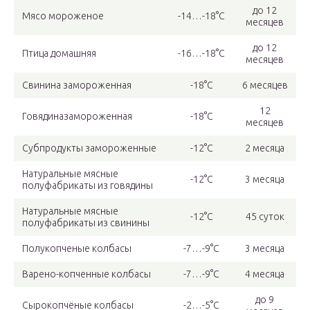
до 12
Мясо мороженое
-14…-18°С
месяцев
до 12
Птица домашняя
-16…-18°С
месяцев
Свинина замороженная
-18°С
6 месяцев
12
Говядиназамороженная
-18°С
месяцев
Субпродукты замороженные
-12°С
2 месяца
Натуральные мясные
-12°С
3 месяца
полуфабрикаты из говядины
Натуральные мясные
-12°С
45 суток
полуфабрикаты из свинины
Полукопченые колбасы
-7…-9°С
3 месяца
Варено-копченные колбасы
-7…-9°С
4 месяца
до 9
Сырокопчёные колбасы
-2…-5°С