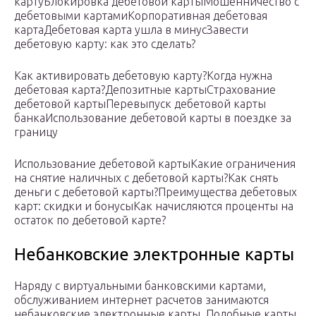
картуБлокировка дебетовой картыМошенничество с
дебетовыми картамиКорпоративная дебетовая
картаДебетовая карта ушла в минусЗавести
дебетовую карту: как это сделать?
Как активировать дебетовую карту?Когда нужна
дебетовая карта?Депозитные картыСтрахование
дебетовой картыПеревыпуск дебетовой карты
банкаИспользование дебетовой карты в поездке за
границу
Использование дебетовой картыКакие ограничения
на снятие наличных с дебетовой карты?Как снять
деньги с дебетовой карты?Преимущества дебетовых
карт: скидки и бонусыКак начисляются проценты на
остаток по дебетовой карте?
Небанковские электронные карты
Наряду с виртуальными банковскими картами,
обслуживанием интернет расчетов занимаются
небанковские электронные карты. Подобные карты