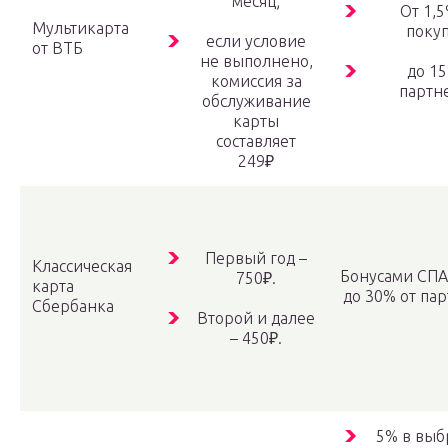
месяц;
От 1,5
Мультикарта
покуп
если условие
от ВТБ
не выполнено,
до 15
комиссия за
партн
обслуживание
карты
составляет
249₽
Первый год –
Классическая
Бонусами СП
750₽.
карта
до 30% от па
Сбербанка
Второй и далее
– 450₽.
5% в выб