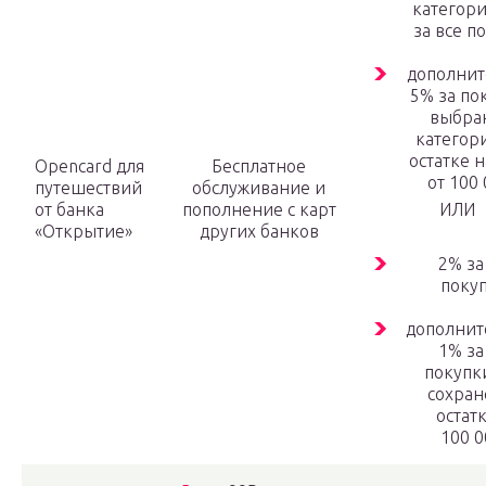
категори
за все п
дополни
5% за по
выбра
категор
остатке н
Opencard для
Бесплатное
от 100 
путешествий
обслуживание и
от банка
пополнение с карт
ИЛИ
«Открытие»
других банков
2% за
покуп
дополни
1% за
покупк
сохра
остатк
100 0