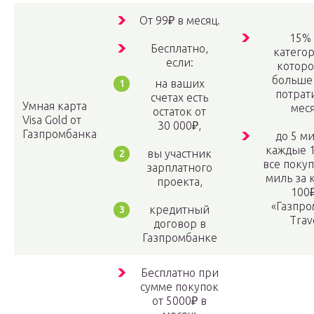
От 99₽ в месяц.
15% 
Бесплатно,
категор
если:
которо
больше 
на ваших
потрат
счетах есть
Умная карта
меся
остаток от
Visa Gold от
30 000₽,
Газпромбанка
до 5 ми
каждые 1
вы участник
все покуп
зарплатного
миль за 
проекта,
100₽
«Газпро
кредитный
Trav
договор в
Газпромбанке
Бесплатно при
сумме покупок
от 5000₽ в