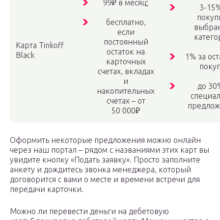
99₽ в месяц;
3-15%
покуп
бесплатно,
выбра
если
катего
постоянный
Карта Tinkoff
остаток на
Black
1% за ос
карточных
покуп
счетах, вкладах
и
до 30
накопительных
специа
счетах – от
предло
50 000₽
Оформить некоторые предложения можно онлайн
через наш портал – рядом с названиями этих карт вы
увидите кнопку «Подать заявку». Просто заполните
анкету и дождитесь звонка менеджера, который
договорится с вами о месте и времени встречи для
передачи карточки.
Можно ли перевести деньги на дебетовую