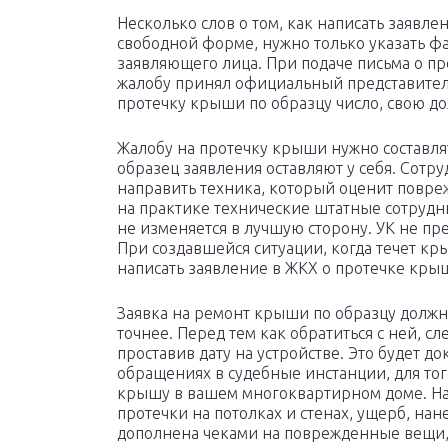
Несколько слов о том, как написать заявл
свободной форме, нужно только указать фа
заявляющего лица. При подаче письма о пр
жалобу принял официальный представитель
протечку крыши по образцу число, свою до
Жалобу на протечку крыши нужно составлят
образец заявления оставляют у себя. Сотр
направить техника, который оценит повре
на практике технические штатные сотрудн
не изменяется в лучшую сторону. УК не п
При создавшейся ситуации, когда течет кр
написать заявление в ЖКХ о протечке кры
Заявка на ремонт крыши по образцу должн
точнее. Перед тем как обратиться с ней, 
проставив дату на устройстве. Это будет 
обращениях в судебные инстанции, для тог
крышу в вашем многоквартирном доме. На 
протечки на потолках и стенах, ущерб, на
дополнена чеками на поврежденные вещи, 