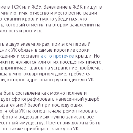
ение в ТСЖ или ЖЭУ. Заявление в ЖЭК пишут в
милию, имя, отчество и место регистрации
отекании кровли нужно убедиться, что
, который отметил на втором заявлении на
лжность и роспись.
ь в двух экземплярах, при этом первый
удник УК обязан в самые короткие сроки
ждения и составит
акт о протечке
крыши. Но
ики не являются или от их посещения ничего
редпринимает шагов на устранение проблемы.
ыша в многоквартирном доме, требуется
ши, которое адресовано руководителю УК.
а быть составлена как можно полнее и
следует сфотографировать нанесенный ущерб,
доказательной базой при последующих
о, чтобы УК наконец начала ремонтировать
фото и видеозаписях нужно записать все
несенный имуществу. Претензия должна быть
это также приобщают к иску на УК.