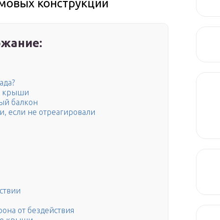
омовых конструкций
жание:
ада?
т крыши
ый балкон
ли, если не отреагировали
йствии
она от бездействия