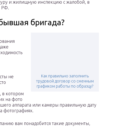
атуру и жилищную инспекцию с жалобой, в
 РФ.
ибывшая бригада?
дования
даже
бходимость
Как правильно заполнить
сты не
трудовой договор со сменным
сто
графиком работы по образцу?
е
, в котором
их на фото
вашего аппарата или камеры правильную дату
на фотографиях.
панию вам понадобится такие документы,