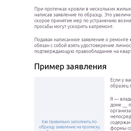
При протечках кровли в нескольких жилых
написав заявление по образцу. Это увелич
скорое принятие мер по устранению возн
просьбы могут ускорить капремонт.
Подавая написанное заявление о ремонте 
обязан с собой взять удостоверение личнос
подтверждающую правообладание на кварт
Пример заявления
Если у в
образец п
Я — влад
доме __ 
организа
непосред
Как правильно заполнить по
содержан
образцу заявление на прописку
формы со