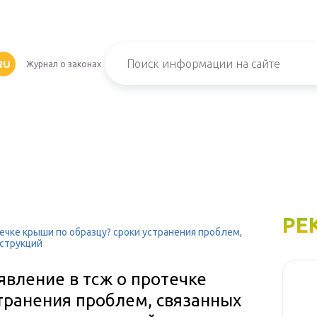
RU
Журнал о законах
РЕ
ечке крыши по образцу? сроки устранения проблем,
нструкций
явление в тсж о протечке
транения проблем, связанных