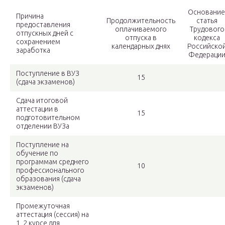
Основание
Причина
Продолжительность
статья
предоставления
оплачиваемого
Трудового
отпускных дней с
отпуска в
кодекса
сохранением
календарных днях
Российско
заработка
Федераци
Поступление в ВУЗ
15
(сдача экзаменов)
Сдача итоговой
аттестации в
15
подготовительном
отделении ВУЗа
Поступление на
обучение по
программам среднего
10
профессионального
образования (сдача
экзаменов)
Промежуточная
аттестация (сессия) на
1, 2 курсе для