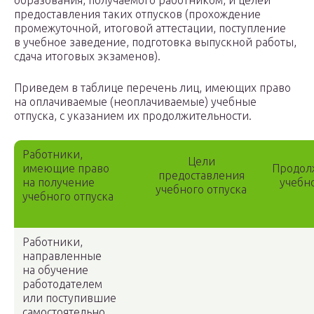
образования, получаемого работником, и целей
предоставления таких отпусков (прохождение
промежуточной, итоговой аттестации, поступление
в учебное заведение, подготовка выпускной работы,
сдача итоговых экзаменов).
Приведем в таблице перечень лиц, имеющих право
на оплачиваемые (неоплачиваемые) учебные
отпуска, с указанием их продолжительности.
Работники,
Цели
имеющие право
Продол
предоставления
на получение
учебно
учебного отпуска
учебного отпуска
Работники,
направленные
на обучение
работодателем
или поступившие
самостоятельно