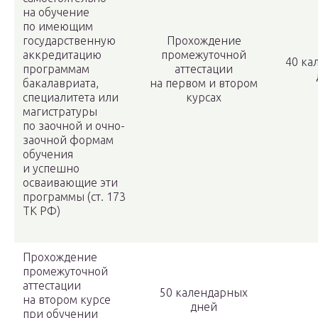
на обучение
по имеющим
государственную
Прохождение
аккредитацию
промежуточной
40 ка
программам
аттестации
бакалавриата,
на первом и втором
специалитета или
курсах
магистратуры
по заочной и очно-
заочной формам
обучения
и успешно
осваивающие эти
программы (ст. 173
ТК РФ)
Прохождение
промежуточной
аттестации
50 календарных
на втором курсе
дней
при обучении