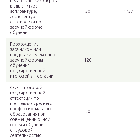
педагогических кадров
в адъюнктуре,
аспирантуре,
30
173.1
ассистентуры-
стажировки по
заочной форме
обучения
Прохождение
заочником или
представителем очно-
заочной формы
120
обучения
государственной
итоговой аттестации
Сдача итоговой
государственной
аттестации по
программе среднего
профессионального
60
образования при
совмещении очной
формы обучения
с трудовой
деятельностью