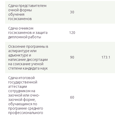
Сдача представителем
очной формы
30
обучения
госэкзаменов
Сдача очником
госэкзаменов и защита
120
дипломной работы
Освоение программы в
аспирантуре или
адъюнктуре и
90
173.1
написание диссертации
на соискание ученой
степени кандидата наук
Сдача итоговой
государственной
аттестации
сотрудником на
заочной или очно-
60
заочной форме,
обучающимся по
программе среднего
профессионального