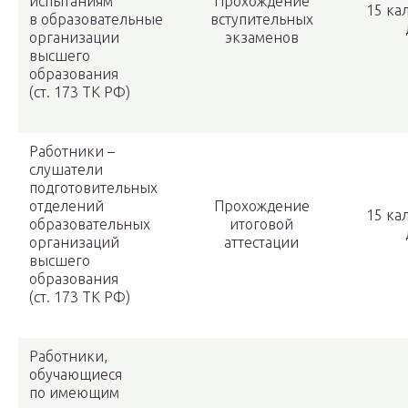
испытаниям
Прохождение
15 ка
в образовательные
вступительных
организации
экзаменов
высшего
образования
(ст. 173 ТК РФ)
Работники –
слушатели
подготовительных
отделений
Прохождение
15 ка
образовательных
итоговой
организаций
аттестации
высшего
образования
(ст. 173 ТК РФ)
Работники,
обучающиеся
по имеющим