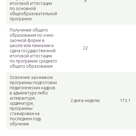
9
итоговой аттестации
по основной
общеобразовательной
программе
Получение общего
образования по очно-
заочной форме в
школе или гимназии и
22
сдача государственной
итоговой аттестации
по программе среднего
общего образования
Освоение заочником
программы подготовки
педагогических кадров
в адъюнктуре либо
аспирантуре,
2 дня в неделю
173.1
ординатуре,
программы
стажировки на
последнем году
обучения