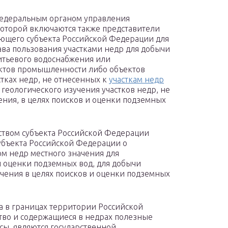
федеральным органом управления
которой включаются также представители
ующего субъекта Российской Федерации для
ава пользования участками недр для добычи
итьевого водоснабжения или
ектов промышленности либо объектов
стках недр, не отнесенных к
участкам недр
геологического изучения участков недр, не
ения, в целях поисков и оценки подземных
ьством субъекта Российской Федерации
убъекта Российской Федерации о
ом недр местного значения для
и оценки подземных вод, для добычи
учения в целях поисков и оценки подземных
дра в границах территории Российской
тво и содержащиеся в недрах полезные
сы, являются государственной