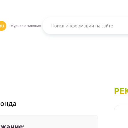
RU
Журнал о законах
РЕ
фонда
жание: