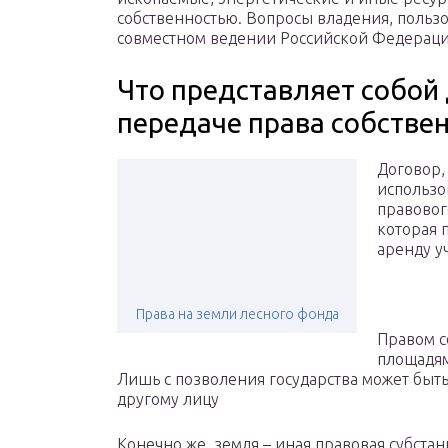
собственностью. Вопросы владения, польз
совместном ведении Российской Федераци
Что представляет собой
передаче права собстве
Договор,
использо
правовог
которая 
аренду у
Права на земли лесного фонда
Правом с
площадям
Лишь с позволения государства может быт
другому лицу
Конечно же, земля – иная правовая субстан