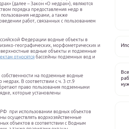
рах» (далее – Закон «О недрах»), являются
твом порядка предоставления недр в
пользования недрами, а также
оведении работ, связанных с пользованием
а Российской Федерации водные объекты в
Ип
 физико-географических, морфометрических и
поверхностные водные объекты и подземные
ектам относятся
бассейны подземных вод и
Все
мы собственности на подземные водные
раб
едрах. В соответствии с ч. 3 ст.9
ну
бретают право пользования подземными
ядке, которые установлены
кса РФ при использовании водных объектов
аны осуществлять водохозяйственные
ных объектов в соответствии с Водным
ми, а также правилами охраны