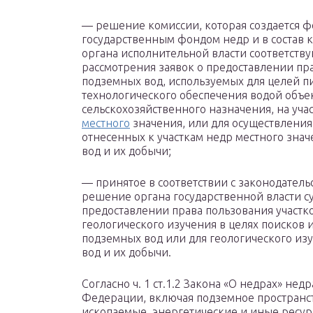
— решение комиссии, которая создается 
государственным фондом недр и в состав 
органа исполнительной власти соответств
рассмотрения заявок о предоставлении пр
подземных вод, используемых для целей п
технологического обеспечения водой объ
сельскохозяйственного назначения, на уча
местного
значения, или для осуществления 
отнесенных к участкам недр местного знач
вод и их добычи;
— принятое в соответствии с законодател
решение органа государственной власти с
предоставлении права пользования участк
геологического изучения в целях поисков 
подземных вод или для геологического из
вод и их добычи.
Согласно ч. 1 ст.1.2 Закона «О недрах» не
Федерации, включая подземное пространс
ископаемые, энергетические и иные ресур