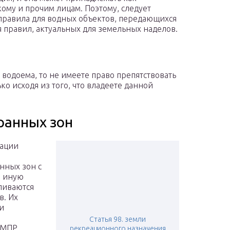
кому и прочим лицам. Поэтому, следует
 правила для водных объектов, передающихся
 правил, актуальных для земельных наделов.
 водоема, то не имеете право препятствовать
о исходя из того, что владеете данной
ранных зон
дации
нных зон с
и иную
ливаются
в. Их
и
Статья 98. земли
 МПР
рекреационного назначения