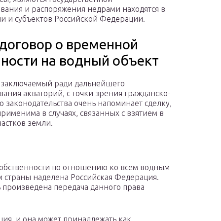
ования и распоряжения недрами находятся в
и и субъектов Российской Федерации.
 договор о временной
нности на водный объект
 заключаемый ради дальнейшего
вания акваторий, с точки зрения гражданско-
о законодательства очень напоминает сделку,
применима в случаях, связанных с взятием в
частков земли.
обственности по отношению ко всем водным
 страны наделена Российская Федерация.
ь произведена передача данного права
ция, и она может принадлежать как