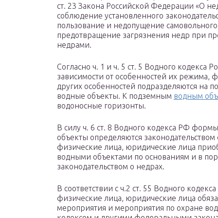
ст. 23 Закона Российской Федерации «О нед
соблюдение установленного законодательс
пользование и недопущение самовольного 
предотвращение загрязнения недр при пр
недрами.
Согласно ч. 1 и ч. 5 ст. 5 Водного кодекс
зависимости от особенностей их режима,
других особенностей подразделяются на 
водные объекты. К подземным
водным объ
водоносные горизонты.
В силу ч. 6 ст. 8 Водного кодекса РФ фор
объекты определяются законодательством о н
физические лица, юридические лица прио
водными объектами по основаниям и в пор
законодательством о недрах.
В соответствии с ч.2 ст. 55 Водного коде
физические лица, юридические лица обяз
мероприятия и мероприятия по охране вод
кодексом и другими федеральными закона