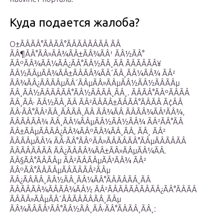
Куда подается жалоба?
О±ÃÂÃÂ°ÃÂÃÂ°ÃÂÃÂÃÂÃÂ ÃÂ
ÃÂ¶ÃÂ°ÃÂ»ÃÂ¾ÃÂ±ÃÂ¾ÃÂ¹ ÃÂ½ÃÂ°
ÃÂºÃÂ¾ÃÂ¼ÃÂ¿ÃÂ°ÃÂ½ÃÂ¸ÃÂ ÃÂÃÂÃÂ¥
ÃÂ½ÃÂµÃÂ¾ÃÂ±ÃÂÃÂ¾ÃÂ´ÃÂ¸ÃÂ¼ÃÂ¾ ÃÂ²
ÃÂ¾ÃÂ¿ÃÂÃÂµÃÂ´ÃÂµÃÂ»ÃÂµÃÂ½ÃÂ½ÃÂÃÂµ
ÃÂ¸ÃÂ½ÃÂÃÂÃÂ°ÃÂ½ÃÂÃÂ¸ÃÂ¸. ÃÂÃÂ°ÃÂºÃÂÃÂ
ÃÂ¸ÃÂ· ÃÂ½ÃÂ¸ÃÂ ÃÂ²ÃÂÃÂ±ÃÂÃÂ°ÃÂÃÂ Ã¢ÂÂ
ÃÂ·ÃÂ°ÃÂ²ÃÂ¸ÃÂÃÂ¸ÃÂ ÃÂ¾ÃÂ ÃÂÃÂ¾ÃÂ³ÃÂ¾,
ÃÂÃÂÃÂ¾ ÃÂ¸ÃÂ¼ÃÂµÃÂ½ÃÂ½ÃÂ¾ ÃÂ²ÃÂ°ÃÂ
ÃÂ±ÃÂµÃÂÃÂ¿ÃÂ¾ÃÂºÃÂ¾ÃÂ¸ÃÂ, ÃÂ¸ ÃÂ²
ÃÂÃÂµÃÂ¼ ÃÂ·ÃÂ°ÃÂºÃÂ»ÃÂÃÂÃÂ°ÃÂµÃÂÃÂÃÂ
ÃÂÃÂÃÂÃÂ ÃÂ¿ÃÂÃÂ¾ÃÂ±ÃÂ»ÃÂµÃÂ¼ÃÂ.
ÃÂ§ÃÂ°ÃÂÃÂµ ÃÂ²ÃÂÃÂµÃÂ³ÃÂ¾ ÃÂ²
ÃÂºÃÂ°ÃÂÃÂµÃÂÃÂÃÂ²ÃÂµ
ÃÂ¿ÃÂÃÂ¸ÃÂ½ÃÂ¸ÃÂ¼ÃÂ°ÃÂÃÂÃÂ¸ÃÂ
ÃÂÃÂÃÂ¾ÃÂÃÂ¾ÃÂ½ ÃÂ²ÃÂÃÂÃÂÃÂÃÂ¿ÃÂ°ÃÂÃÂ
ÃÂÃÂ»ÃÂµÃÂ´ÃÂÃÂÃÂÃÂ¸ÃÂµ
ÃÂ¾ÃÂÃÂ³ÃÂ°ÃÂ½ÃÂ¸ÃÂ·ÃÂ°ÃÂÃÂ¸ÃÂ¸: