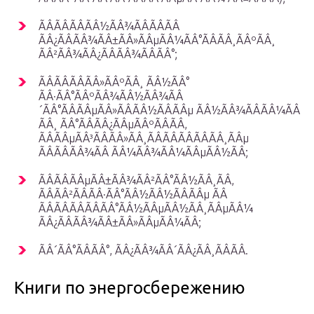
ÃÂÃÂÃÂÃÂ½ÃÂ¾ÃÂÃÂÃÂ
ÃÂ¿ÃÂÃÂ¾ÃÂ±ÃÂ»ÃÂµÃÂ¼ÃÂ°ÃÂÃÂ¸ÃÂºÃÂ¸
ÃÂ²ÃÂ¾ÃÂ¿ÃÂÃÂ¾ÃÂÃÂ°;
ÃÂÃÂÃÂÃÂ»ÃÂºÃÂ¸ ÃÂ½ÃÂ°
ÃÂ·ÃÂ°ÃÂºÃÂ¾ÃÂ½ÃÂ¾ÃÂ
´ÃÂ°ÃÂÃÂµÃÂ»ÃÂÃÂ½ÃÂÃÂµ ÃÂ½ÃÂ¾ÃÂÃÂ¼ÃÂ
ÃÂ¸ ÃÂ°ÃÂÃÂ¿ÃÂµÃÂºÃÂÃÂ,
ÃÂÃÂµÃÂ³ÃÂÃÂ»ÃÂ¸ÃÂÃÂÃÂÃÂÃÂ¸ÃÂµ
ÃÂÃÂÃÂ¾ÃÂ ÃÂ¼ÃÂ¾ÃÂ¼ÃÂµÃÂ½ÃÂ;
ÃÂÃÂÃÂµÃÂ±ÃÂ¾ÃÂ²ÃÂ°ÃÂ½ÃÂ¸ÃÂ,
ÃÂÃÂ²ÃÂÃÂ·ÃÂ°ÃÂ½ÃÂ½ÃÂÃÂµ ÃÂ
ÃÂÃÂÃÂÃÂÃÂ°ÃÂ½ÃÂµÃÂ½ÃÂ¸ÃÂµÃÂ¼
ÃÂ¿ÃÂÃÂ¾ÃÂ±ÃÂ»ÃÂµÃÂ¼ÃÂ;
ÃÂ´ÃÂ°ÃÂÃÂ°, ÃÂ¿ÃÂ¾ÃÂ´ÃÂ¿ÃÂ¸ÃÂÃÂ.
Книги по энергосбережению