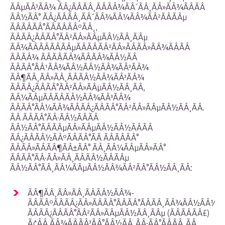
ÃÂµÃÂ³ÃÂ¾ ÃÂ¿ÃÂÃÂ¸ÃÂÃÂ¾ÃÂ´ÃÂ¸ÃÂ»ÃÂ¾ÃÂÃÂ
ÃÂ½ÃÂ° ÃÂ¿ÃÂÃÂ¸ÃÂ´ÃÂ¾ÃÂ¼ÃÂ¾ÃÂ²ÃÂÃÂµ
ÃÂÃÂÃÂ°ÃÂÃÂÃÂºÃÂ¸,
ÃÂÃÂ¿ÃÂÃÂ°ÃÂ²ÃÂ»ÃÂµÃÂ½ÃÂ¸ÃÂµ
ÃÂ¾ÃÂÃÂÃÂÃÂµÃÂÃÂÃÂ²ÃÂ»ÃÂÃÂ»ÃÂ¾ÃÂÃÂ
ÃÂÃÂ¾ ÃÂÃÂÃÂ¾ÃÂÃÂ¾ÃÂ½ÃÂ
ÃÂÃÂ°ÃÂ¹ÃÂ¾ÃÂ½ÃÂ½ÃÂ¾ÃÂ³ÃÂ¾
ÃÂ¶ÃÂ¸ÃÂ»ÃÂ¸ÃÂÃÂ½ÃÂ¾ÃÂ³ÃÂ¾
ÃÂÃÂ¿ÃÂÃÂ°ÃÂ²ÃÂ»ÃÂµÃÂ½ÃÂ¸ÃÂ,
ÃÂ¼ÃÂµÃÂÃÂÃÂ½ÃÂ¾ÃÂ³ÃÂ¾
ÃÂÃÂ°ÃÂ¼ÃÂ¾ÃÂÃÂ¿ÃÂÃÂ°ÃÂ²ÃÂ»ÃÂµÃÂ½ÃÂ¸ÃÂ.
ÃÂ ÃÂÃÂ°ÃÂ·ÃÂ½ÃÂÃÂ
ÃÂ½ÃÂ°ÃÂÃÂµÃÂ»ÃÂµÃÂ½ÃÂ½ÃÂÃÂ
ÃÂ¿ÃÂÃÂ½ÃÂºÃÂÃÂ°ÃÂ ÃÂÃÂÃÂ°
ÃÂÃÂ»ÃÂÃÂ¶ÃÂ±ÃÂ° ÃÂ¸ÃÂ¼ÃÂµÃÂ»ÃÂ°
ÃÂÃÂ°ÃÂ·ÃÂ»ÃÂ¸ÃÂÃÂ½ÃÂÃÂµ
ÃÂ½ÃÂ°ÃÂ¸ÃÂ¼ÃÂµÃÂ½ÃÂ¾ÃÂ²ÃÂ°ÃÂ½ÃÂ¸ÃÂ:
ÃÂ¶ÃÂ¸ÃÂ»ÃÂ¸ÃÂÃÂ½ÃÂ¾-
ÃÂÃÂºÃÂÃÂ¿ÃÂ»ÃÂÃÂ°ÃÂÃÂ°ÃÂÃÂ¸ÃÂ¾ÃÂ½ÃÂ½Ã
ÃÂÃÂ¿ÃÂÃÂ°ÃÂ²ÃÂ»ÃÂµÃÂ½ÃÂ¸ÃÂµ (ÃÂÃÂ­ÃÂ£)
Ã¢ÂÂ ÃÂ¾ÃÂÃÂ³ÃÂ°ÃÂ½ÃÂ¸ÃÂ·ÃÂ°ÃÂÃÂ¸ÃÂ,