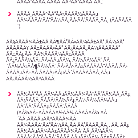
ÃÂÃÂ°ÃÂÃÂ¸ÃÂÃÂ¸ÃÂºÃÂ°ÃÂÃÂ¸ÃÂ¸;
ÃÂÃÂ¸ÃÂÃÂºÃÂ°ÃÂ»ÃÂÃÂ½ÃÂÃÂµ
ÃÂ¾ÃÂÃÂ³ÃÂ°ÃÂ½ÃÂ¸ÃÂ·ÃÂ°ÃÂÃÂ¸ÃÂ¸ (ÃÂÃÂÃÂ
´).
ÃÂ§ÃÂÃÂ¾ÃÂ±ÃÂ ÃÂ¶ÃÂ°ÃÂ»ÃÂ¾ÃÂ±ÃÂ° ÃÂ½ÃÂ°
ÃÂÃÂÃÂ¥ ÃÂ±ÃÂÃÂ»ÃÂ° ÃÂ¿ÃÂÃÂ¸ÃÂ½ÃÂÃÂÃÂ°
ÃÂ±ÃÂµÃÂ· ÃÂ¾ÃÂÃÂ¾ÃÂ±ÃÂÃÂ
ÃÂ¿ÃÂÃÂ¾ÃÂ±ÃÂ»ÃÂµÃÂ¼, ÃÂ¾ÃÂ½ÃÂ° ÃÂ
´ÃÂ¾ÃÂ»ÃÂ¶ÃÂ½ÃÂ° ÃÂ²ÃÂºÃÂ»ÃÂÃÂÃÂ°ÃÂÃÂ ÃÂ²
ÃÂÃÂµÃÂ±ÃÂ ÃÂÃÂ»ÃÂµÃÂ´ÃÂÃÂÃÂÃÂ¸ÃÂµ
ÃÂ¿ÃÂÃÂ½ÃÂºÃÂÃÂ:
ÃÂ½ÃÂ°ÃÂ¸ÃÂ¼ÃÂµÃÂ½ÃÂ¾ÃÂ²ÃÂ°ÃÂ½ÃÂ¸ÃÂµ,
ÃÂ¿ÃÂÃÂ¸ÃÂÃÂ²ÃÂ¾ÃÂµÃÂ½ÃÂ½ÃÂ¾ÃÂµ
ÃÂ°ÃÂ´ÃÂÃÂµÃÂÃÂ°ÃÂÃÂ
(ÃÂ¾ÃÂ±ÃÂÃÂÃÂ½ÃÂ¾ ÃÂÃÂÃÂ¾ ÃÂ
´ÃÂ¸ÃÂÃÂµÃÂºÃÂÃÂ¾ÃÂ
ÃÂ¾ÃÂÃÂ³ÃÂ°ÃÂ½ÃÂ¸ÃÂ·ÃÂ°ÃÂÃÂ¸ÃÂ¸, ÃÂ. ÃÂµ.
ÃÂ½ÃÂµÃÂ¾ÃÂ±ÃÂÃÂ¾ÃÂ´ÃÂ¸ÃÂ¼ÃÂ¾
ÃÂÃÂºÃÂ°ÃÂ·ÃÂ°ÃÂÃÂ ÃÂµÃÂ³ÃÂ¾ ÃÂ¤ÃÂÃÂ);