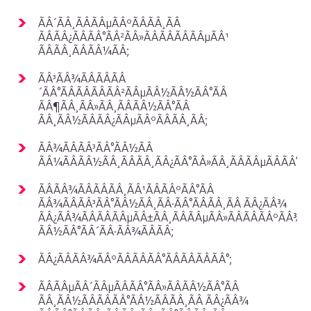
ÃÂ´ÃÂ¸ÃÂÃÂµÃÂºÃÂÃÂ¸ÃÂ
ÃÂÃÂ¿ÃÂÃÂ°ÃÂ²ÃÂ»ÃÂÃÂÃÂÃÂµÃÂ¹
ÃÂÃÂ¸ÃÂÃÂ¼ÃÂ;
ÃÂ³ÃÂ¾ÃÂÃÂÃÂ
´ÃÂ°ÃÂÃÂÃÂÃÂ²ÃÂµÃÂ½ÃÂ½ÃÂ°ÃÂ
ÃÂ¶ÃÂ¸ÃÂ»ÃÂ¸ÃÂÃÂ½ÃÂ°ÃÂ
ÃÂ¸ÃÂ½ÃÂÃÂ¿ÃÂµÃÂºÃÂÃÂ¸ÃÂ;
ÃÂ¾ÃÂÃÂ³ÃÂ°ÃÂ½ÃÂ
ÃÂ¼ÃÂÃÂ½ÃÂ¸ÃÂÃÂ¸ÃÂ¿ÃÂ°ÃÂ»ÃÂ¸ÃÂÃÂµÃÂÃÂ°;
ÃÂÃÂ¾ÃÂÃÂÃÂ¸ÃÂ¹ÃÂÃÂºÃÂ°ÃÂ
ÃÂ¾ÃÂÃÂ³ÃÂ°ÃÂ½ÃÂ¸ÃÂ·ÃÂ°ÃÂÃÂ¸ÃÂ ÃÂ¿ÃÂ¾
ÃÂ¿ÃÂ¾ÃÂÃÂÃÂµÃÂ±ÃÂ¸ÃÂÃÂµÃÂ»ÃÂÃÂÃÂºÃÂ¾
ÃÂ½ÃÂ°ÃÂ´ÃÂ·ÃÂ¾ÃÂÃÂ;
ÃÂ¿ÃÂÃÂ¾ÃÂºÃÂÃÂÃÂ°ÃÂÃÂÃÂÃÂ°;
ÃÂÃÂµÃÂ´ÃÂµÃÂÃÂ°ÃÂ»ÃÂÃÂ½ÃÂ°ÃÂ
ÃÂ¸ÃÂ½ÃÂÃÂÃÂ°ÃÂ½ÃÂÃÂ¸ÃÂ ÃÂ¿ÃÂ¾