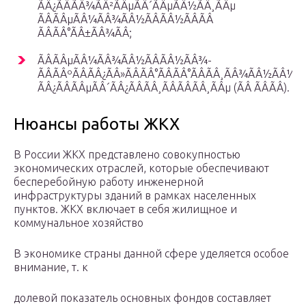
ÃÂ¿ÃÂÃÂ¾ÃÂ²ÃÂµÃÂ´ÃÂµÃÂ½ÃÂ¸ÃÂµ
ÃÂÃÂµÃÂ¼ÃÂ¾ÃÂ½ÃÂÃÂ½ÃÂÃÂ
ÃÂÃÂ°ÃÂ±ÃÂ¾ÃÂ;
ÃÂÃÂµÃÂ¼ÃÂ¾ÃÂ½ÃÂÃÂ½ÃÂ¾-
ÃÂÃÂºÃÂÃÂ¿ÃÂ»ÃÂÃÂ°ÃÂÃÂ°ÃÂÃÂ¸ÃÂ¾ÃÂ½ÃÂ½Ã
ÃÂ¿ÃÂÃÂµÃÂ´ÃÂ¿ÃÂÃÂ¸ÃÂÃÂÃÂ¸ÃÂµ (ÃÂ ÃÂ­ÃÂ).
Нюансы работы ЖКХ
В России ЖКХ представлено совокупностью
экономических отраслей, которые обеспечивают
бесперебойную работу инженерной
инфраструктуры зданий в рамках населенных
пунктов. ЖКХ включает в себя жилищное и
коммунальное хозяйство
В экономике страны данной сфере уделяется особое
внимание, т. к
долевой показатель основных фондов составляет