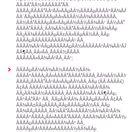
ÃÂ·ÃÂ°ÃÂ½ÃÂÃÂÃÂ°ÃÂ
ÃÂÃÂ¿ÃÂÃÂ°ÃÂ²ÃÂ»ÃÂµÃÂ½ÃÂÃÂµÃÂÃÂºÃÂ¾ÃÂ¹
ÃÂ´ÃÂµÃÂÃÂÃÂµÃÂ»ÃÂÃÂ½ÃÂ¾ÃÂÃÂÃÂÃÂ,
ÃÂ½ÃÂ°ÃÂÃÂµÃÂ»ÃÂµÃÂ½ÃÂ½ÃÂ¾ÃÂ¹ ÃÂ½ÃÂ°
ÃÂÃÂ°ÃÂÃÂ¸ÃÂ¾ÃÂ½ÃÂ°ÃÂ»ÃÂÃÂ½ÃÂ¾ÃÂµ
ÃÂ¿ÃÂ¾ÃÂÃÂÃÂµÃÂ±ÃÂ»ÃÂµÃÂ½ÃÂ¸ÃÂµ
ÃÂÃÂµÃÂÃÂÃÂÃÂÃÂ¾ÃÂ² ÃÂ¸
ÃÂÃÂ¾ÃÂ²ÃÂµÃÂÃÂÃÂµÃÂ½ÃÂÃÂÃÂ²ÃÂ¾ÃÂ²ÃÂ°Ã
ÃÂ¶ÃÂ¸ÃÂ»ÃÂ¸ÃÂÃÂ½ÃÂÃÂ
ÃÂÃÂÃÂ»ÃÂ¾ÃÂ²ÃÂ¸ÃÂ¹;
ÃÂÃÂµÃÂ¼ÃÂ¾ÃÂ½ÃÂÃÂ½ÃÂ¾-
ÃÂÃÂºÃÂÃÂ¿ÃÂ»ÃÂÃÂ°ÃÂÃÂ°ÃÂÃÂ¸ÃÂ¾ÃÂ½ÃÂ½Ã
ÃÂÃÂ¿ÃÂÃÂ°ÃÂ²ÃÂ»ÃÂµÃÂ½ÃÂ¸ÃÂµ (ÃÂ ÃÂ­ÃÂ£)
Ã¢ÂÂ ÃÂÃÂ¼ÃÂÃÂÃÂ» ÃÂÃÂÃÂ¾ÃÂ³ÃÂ¾
ÃÂ¿ÃÂ¾ÃÂ½ÃÂÃÂÃÂ¸ÃÂ ÃÂÃÂ¾ÃÂ ÃÂ¶ÃÂµ,
ÃÂºÃÂ°ÃÂº ÃÂ¸ ÃÂµÃÂ³ÃÂ¾ ÃÂÃÂµÃÂ»ÃÂ Ã¢ÂÂ
ÃÂ¾ÃÂ±ÃÂµÃÂÃÂ¿ÃÂµÃÂÃÂµÃÂ½ÃÂ¸ÃÂµ
ÃÂ¾ÃÂ¿ÃÂÃÂ¸ÃÂ¼ÃÂ°ÃÂ»ÃÂÃÂ½ÃÂ¾ÃÂ³ÃÂ¾
ÃÂÃÂºÃÂÃÂ¿ÃÂ»ÃÂÃÂ°ÃÂÃÂ¸ÃÂÃÂ¾ÃÂ²ÃÂ°ÃÂ½ÃÂ
ÃÂÃÂµÃÂÃÂÃÂÃÂÃÂ¾ÃÂ² ÃÂ¸
ÃÂÃÂµÃÂ³ÃÂÃÂ»ÃÂÃÂÃÂ½ÃÂ¾ÃÂµ