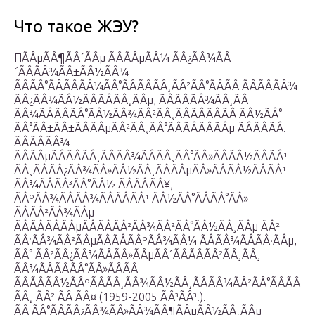
Что такое ЖЭУ?
ПÃÂµÃÂ¶ÃÂ´ÃÂµ ÃÂÃÂµÃÂ¼ ÃÂ¿ÃÂ¾ÃÂ
´ÃÂÃÂ¾ÃÂ±ÃÂ½ÃÂ¾
ÃÂÃÂ°ÃÂÃÂÃÂ¼ÃÂ°ÃÂÃÂÃÂ¸ÃÂ²ÃÂ°ÃÂÃÂ ÃÂÃÂÃÂ¾
ÃÂ¿ÃÂ¾ÃÂ½ÃÂÃÂÃÂ¸ÃÂµ, ÃÂÃÂÃÂ¾ÃÂ¸ÃÂ
ÃÂ¾ÃÂÃÂÃÂ°ÃÂ½ÃÂ¾ÃÂ²ÃÂ¸ÃÂÃÂÃÂÃÂ ÃÂ½ÃÂ°
ÃÂ°ÃÂ±ÃÂ±ÃÂÃÂµÃÂ²ÃÂ¸ÃÂ°ÃÂÃÂÃÂÃÂµ ÃÂÃÂ­ÃÂ.
ÃÂ­ÃÂÃÂ¾
ÃÂÃÂµÃÂÃÂÃÂ¸ÃÂÃÂ¾ÃÂÃÂ¸ÃÂ°ÃÂ»ÃÂÃÂ½ÃÂÃÂ¹
ÃÂ¸ÃÂÃÂ¿ÃÂ¾ÃÂ»ÃÂ½ÃÂ¸ÃÂÃÂµÃÂ»ÃÂÃÂ½ÃÂÃÂ¹
ÃÂ¾ÃÂÃÂ³ÃÂ°ÃÂ½ ÃÂÃÂÃÂ¥,
ÃÂºÃÂ¾ÃÂÃÂ¾ÃÂÃÂÃÂ¹ ÃÂ½ÃÂ°ÃÂÃÂ°ÃÂ»
ÃÂÃÂ²ÃÂ¾ÃÂµ
ÃÂÃÂÃÂÃÂµÃÂÃÂÃÂ²ÃÂ¾ÃÂ²ÃÂ°ÃÂ½ÃÂ¸ÃÂµ ÃÂ²
ÃÂ¡ÃÂ¾ÃÂ²ÃÂµÃÂÃÂÃÂºÃÂ¾ÃÂ¼ ÃÂÃÂ¾ÃÂÃÂ·ÃÂµ,
ÃÂ° ÃÂ²ÃÂ¿ÃÂ¾ÃÂÃÂ»ÃÂµÃÂ´ÃÂÃÂÃÂ²ÃÂ¸ÃÂ¸
ÃÂ¾ÃÂÃÂÃÂ°ÃÂ»ÃÂÃÂ
ÃÂÃÂÃÂ½ÃÂºÃÂÃÂ¸ÃÂ¾ÃÂ½ÃÂ¸ÃÂÃÂ¾ÃÂ²ÃÂ°ÃÂÃÂ
ÃÂ¸ ÃÂ² ÃÂ ÃÂ¤ (1959-2005 ÃÂ³ÃÂ³.).
ÃÂ ÃÂ°ÃÂÃÂ¿ÃÂ¾ÃÂ»ÃÂ¾ÃÂ¶ÃÂµÃÂ½ÃÂ¸ÃÂµ