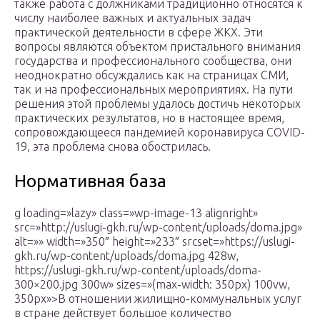
также работа с должниками традиционно относятся к
числу наиболее важных и актуальных задач
практической деятельности в сфере ЖКХ. Эти
вопросы являются объектом пристального внимания
государства и профессионального сообщества, они
неоднократно обсуждались как на страницах СМИ,
так и на профессиональных мероприятиях. На пути
решения этой проблемы удалось достичь некоторых
практических результатов, но в настоящее время,
сопровождающееся пандемией коронавируса COVID-
19, эта проблема снова обострилась.
Нормативная база
g loading=»lazy» class=»wp-image-13 alignright»
src=»http://uslugi-gkh.ru/wp-content/uploads/doma.jpg»
alt=»» width=»350″ height=»233″ srcset=»https://uslugi-
gkh.ru/wp-content/uploads/doma.jpg 428w,
https://uslugi-gkh.ru/wp-content/uploads/doma-
300×200.jpg 300w» sizes=»(max-width: 350px) 100vw,
350px»>В отношении жилищно-коммунальных услуг
в стране действует большое количество