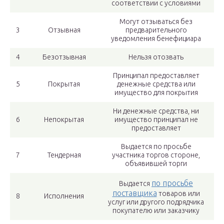
соответствии с условиями
Могут отзываться без
3
Отзывная
предварительного
уведомления бенефициара
4
Безотзывная
Нельзя отозвать
Принципал предоставляет
5
Покрытая
денежные средства или
имущество для покрытия
Ни денежные средства, ни
6
Непокрытая
имущество принципал не
предоставляет
Выдается по просьбе
7
Тендерная
участника торгов стороне,
объявившей торги
по просьбе
Выдается
поставщика
товаров или
8
Исполнения
услуг или другого подрядчика
покупателю или заказчику