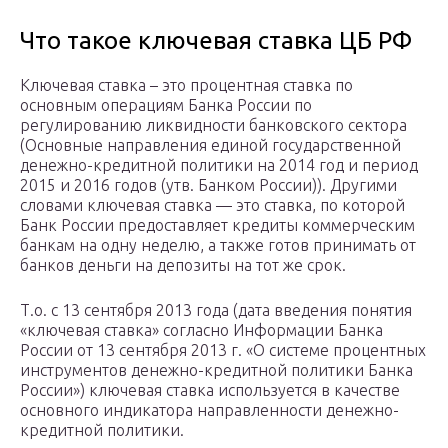
Что такое ключевая ставка ЦБ РФ
Ключевая ставка – это процентная ставка по
основным операциям Банка России по
регулированию ликвидности банковского сектора
(Основные направления единой государственной
денежно-кредитной политики на 2014 год и период
2015 и 2016 годов (утв. Банком России)). Другими
словами ключевая ставка — это ставка, по которой
Банк России предоставляет кредиты коммерческим
банкам на одну неделю, а также готов принимать от
банков деньги на депозиты на тот же срок.
Т.о. с 13 сентября 2013 года (дата введения понятия
«ключевая ставка» согласно Информации Банка
России от 13 сентября 2013 г. «О системе процентных
инструментов денежно-кредитной политики Банка
России») ключевая ставка используется в качестве
основного индикатора направленности денежно-
кредитной политики.