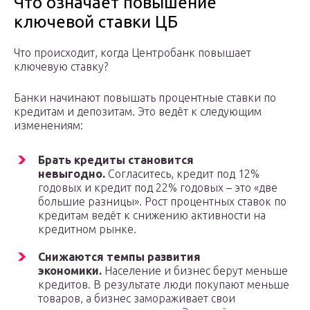
Что означает повышение
ключевой ставки ЦБ
Что происходит, когда Центробанк повышает
ключевую ставку?
Банки начинают повышать процентные ставки по
кредитам и депозитам. Это ведёт к следующим
изменениям:
Брать кредиты становится
невыгодно.
Согласитесь, кредит под 12%
годовых и кредит под 22% годовых – это «две
большие разницы». Рост процентных ставок по
кредитам ведёт к снижению активности на
кредитном рынке.
Снижаются темпы развития
экономики.
Население и бизнес берут меньше
кредитов. В результате люди покупают меньше
товаров, а бизнес замораживает свои