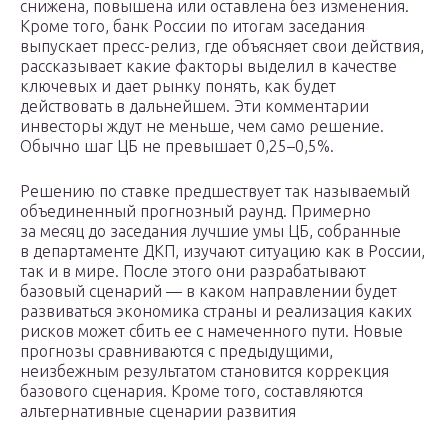
снижена, повышена или оставлена без изменения.
Кроме того, банк России по итогам заседания
выпускает пресс-релиз, где объясняет свои действия,
рассказывает какие факторы выделил в качестве
ключевых и дает рынку понять, как будет
действовать в дальнейшем. Эти комментарии
инвесторы ждут не меньше, чем само решение.
Обычно шаг ЦБ не превышает 0,25–0,5%.
Решению по ставке предшествует так называемый
объединенный прогнозный раунд. Примерно
за месяц до заседания лучшие умы ЦБ, собранные
в департаменте ДКП, изучают ситуацию как в России,
так и в мире. После этого они разрабатывают
базовый сценарий — в каком направлении будет
развиваться экономика страны и реализация каких
рисков может сбить ее с намеченного пути. Новые
прогнозы сравниваются с предыдущими,
неизбежным результатом становится коррекция
базового сценария. Кроме того, составляются
альтернативные сценарии развития