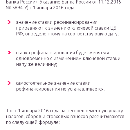
Банка России», Указание Банка России от 11.12.2015
№ 3894-У) с 1 января 2016 года:
значение ставки рефинансирования
приравняют к значению ключевой ставки ЦБ
РФ, определенному на соответствующую дату;
ставка рефинансирования будет меняться
одновременно с изменением ключевой ставки
на ту же величину;
самостоятельное значение ставки
рефинансирования не устанавливается.
Т.о. с 1 января 2016 года за несвоевременную уплату
налогов, сборов и страховых взносов рассчитываются
по следующей формуле: