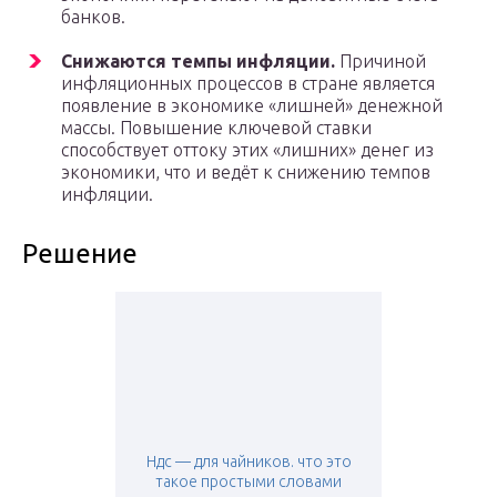
банков.
Снижаются темпы инфляции.
Причиной
инфляционных процессов в стране является
появление в экономике «лишней» денежной
массы. Повышение ключевой ставки
способствует оттоку этих «лишних» денег из
экономики, что и ведёт к снижению темпов
инфляции.
Решение
Ндс — для чайников. что это
такое простыми словами