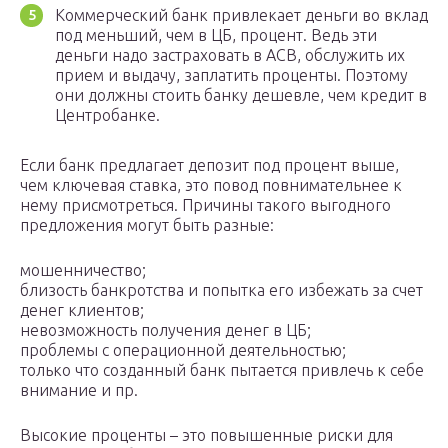
Коммерческий банк привлекает деньги во вклад
под меньший, чем в ЦБ, процент. Ведь эти
деньги надо застраховать в АСВ, обслужить их
прием и выдачу, заплатить проценты. Поэтому
они должны стоить банку дешевле, чем кредит в
Центробанке.
Если банк предлагает депозит под процент выше,
чем ключевая ставка, это повод повнимательнее к
нему присмотреться. Причины такого выгодного
предложения могут быть разные:
мошенничество;
близость банкротства и попытка его избежать за счет
денег клиентов;
невозможность получения денег в ЦБ;
проблемы с операционной деятельностью;
только что созданный банк пытается привлечь к себе
внимание и пр.
Высокие проценты – это повышенные риски для