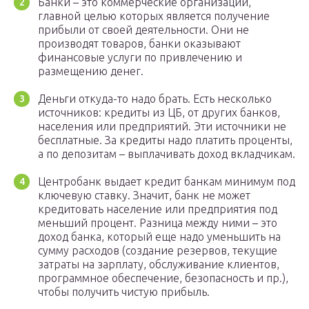
Банки – это коммерческие организации,
главной целью которых является получение
прибыли от своей деятельности. Они не
производят товаров, банки оказывают
финансовые услуги по привлечению и
размещению денег.
Деньги откуда-то надо брать. Есть несколько
источников: кредиты из ЦБ, от других банков,
населения или предприятий. Эти источники не
бесплатные. За кредиты надо платить проценты,
а по депозитам – выплачивать доход вкладчикам.
Центробанк выдает кредит банкам минимум под
ключевую ставку. Значит, банк не может
кредитовать население или предприятия под
меньший процент. Разница между ними – это
доход банка, который еще надо уменьшить на
сумму расходов (создание резервов, текущие
затраты на зарплату, обслуживание клиентов,
программное обеспечение, безопасность и пр.),
чтобы получить чистую прибыль.