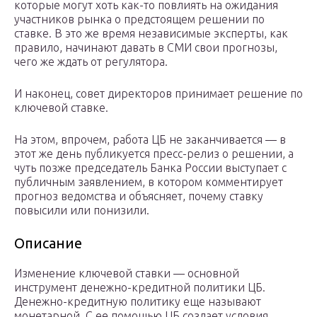
которые могут хоть как-то повлиять на ожидания
участников рынка о предстоящем решении по
ставке. В это же время независимые эксперты, как
правило, начинают давать в СМИ свои прогнозы,
чего же ждать от регулятора.
И наконец, совет директоров принимает решение по
ключевой ставке.
На этом, впрочем, работа ЦБ не заканчивается — в
этот же день публикуется пресс-релиз о решении, а
чуть позже председатель Банка России выступает с
публичным заявлением, в котором комментирует
прогноз ведомства и объясняет, почему ставку
повысили или понизили.
Описание
Изменение ключевой ставки — основной
инструмент денежно-кредитной политики ЦБ.
Денежно-кредитную политику еще называют
монетарной. С ее помощью ЦБ создает условия