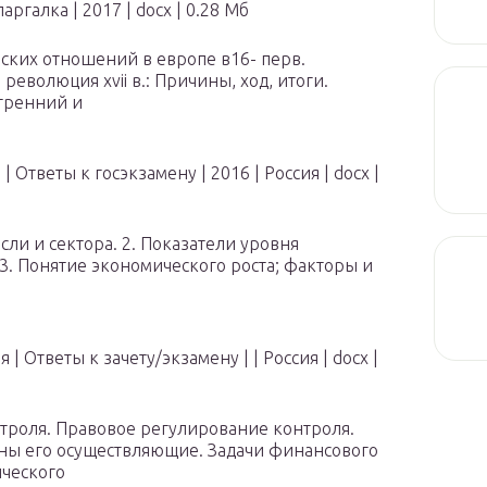
аргалка
| 2017 |
docx
| 0.28 Мб
ских отношений в европе в16- перв.
революция xvii в.: Причины, ход, итоги.
тренний и
 |
Ответы к госэкзамену
| 2016
| Россия
|
docx
|
сли и сектора. 2. Показатели уровня
3. Понятие экономического роста; факторы и
я |
Ответы к зачету/экзамену
|
| Россия
|
docx
|
троля. Правовое регулирование контроля.
ы его осуществляющие. Задачи финансового
ического