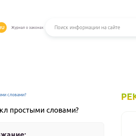
RU
Журнал о законах
РЕ
ыми словами?
икл простыми словами?
жание: