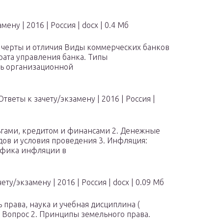
амену
| 2016
| Россия
|
docx
| 0.4 Мб
 черты и отличия Виды коммерческих банков
арата управления банка. Типы
зь организационной
Ответы к зачету/экзамену
| 2016
| Россия
|
ьгами, кредитом и финансами 2. Денежные
ов и условия проведения 3. Инфляция:
ифика инфляции в
чету/экзамену
| 2016
| Россия
|
docx
| 0.09 Мб
 права, наука и учебная дисциплина (
. Вопрос 2. Принципы земельного права.