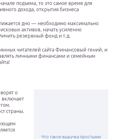
начале подъема, то это самое время для
ивного дохода, открытия бизнеса
ближается дно — необходимо максимально
рисковых активов, начать усиленно
еличить резервный фонд и т.д.
тоянных читателей сайта Финансовый гений, и
равлять личными финансами и семейным
йта!
ворят о
л включает
угом.
ст страны.
едующем
ляется
Что такое выручка простыми