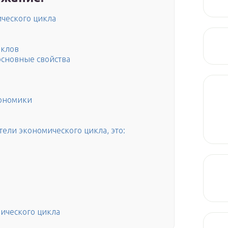
ческого цикла
иклов
основные свойства
кономики
ели экономического цикла, это:
ического цикла