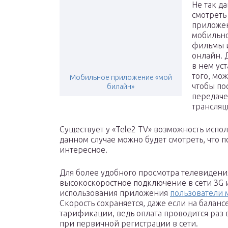
Не так д
смотреть
приложен
мобильно
фильмы и
онлайн. 
в нем ус
того, мо
Мобильное приложение «мой
чтобы по
билайн»
передаче
трансляц
Существует у «Tele2 TV» возможность испо
данном случае можно будет смотреть, что 
интересное.
Для более удобного просмотра телевидения
высокоскоростное подключение в сети 3G и 
использования приложения
пользователи 
Скорость сохраняется, даже если на балансе
тарификации, ведь оплата проводится раз 
при первичной регистрации в сети.