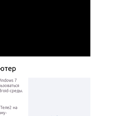
ьютер
indows 7
ьзоваться
roid-среды.
 Теле2 на
мму-