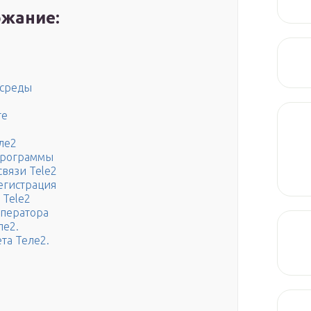
жание:
-среды
те
ле2
программы
вязи Tele2
егистрация
 Tele2
оператора
ле2.
та Теле2.