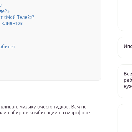
и.
ле2»
т «Мой Теле2»?
 клиентов
Ип
кабинет
Все
раб
ну
вливать музыку вместо гудков. Вам не
 или набирать комбинации на смартфоне.