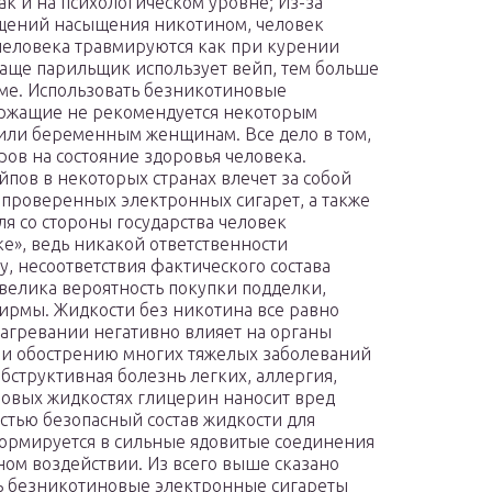
ак и на психологическом уровне; Из-за
щений насыщения никотином, человек
 человека травмируются как при курении
чаще парильщик использует вейп, тем больше
еме. Использовать безникотиновые
ержащие не рекомендуется некоторым
или беременным женщинам. Все дело в том,
ров на состояние здоровья человека.
пов в некоторых странах влечет за собой
епроверенных электронных сигарет, а также
я со стороны государства человек
е», ведь никакой ответственности
у, несоответствия фактического состава
велика вероятность покупки подделки,
ирмы. Жидкости без никотина все равно
агревании негативно влияет на органы
или обострению многих тяжелых заболеваний
обструктивная болезнь легких, аллергия,
овых жидкостях глицерин наносит вред
тью безопасный состав жидкости для
формируется в сильные ядовитые соединения
ном воздействии. Из всего выше сказано
ть безникотиновые электронные сигареты