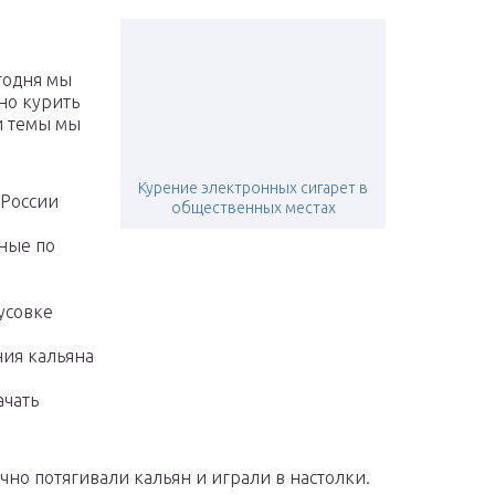
егодня мы
но курить
ти темы мы
Курение электронных сигарет в
 России
общественных местах
нные по
усовке
ния кальяна
ачать
чно потягивали кальян и играли в настолки.