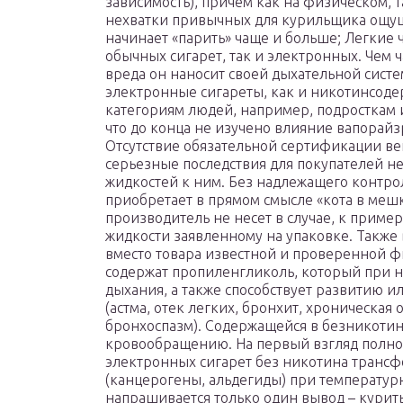
зависимость), причем как на физическом, т
нехватки привычных для курильщика ощу
начинает «парить» чаще и больше; Легкие
обычных сигарет, так и электронных. Чем 
вреда он наносит своей дыхательной сист
электронные сигареты, как и никотинсод
категориям людей, например, подросткам 
что до конца не изучено влияние вапорайз
Отсутствие обязательной сертификации вей
серьезные последствия для покупателей н
жидкостей к ним. Без надлежащего контрол
приобретает в прямом смысле «кота в мешк
производитель не несет в случае, к пример
жидкости заявленному на упаковке. Также 
вместо товара известной и проверенной ф
содержат пропиленгликоль, который при н
дыхания, а также способствует развитию 
(астма, отек легких, бронхит, хроническая 
бронхоспазм). Содержащейся в безникотин
кровообращению. На первый взгляд полнос
электронных сигарет без никотина транс
(канцерогены, альдегиды) при температур
напрашивается только один вывод – кури