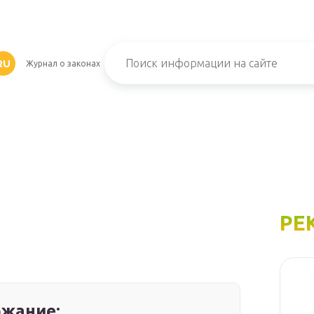
RU
Журнал о законах
РЕ
жание: