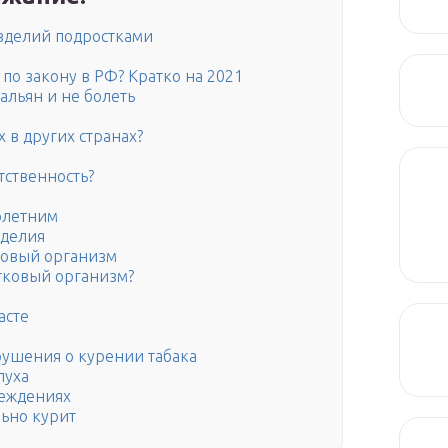
изделий подростками
 по закону в РФ? Кратко на 2021
альян и не болеть
 в других странах?
тственность?
олетним
зделия
ковый организм
тковый организм?
асте
рушения о курении табака
луха
реждениях
льно курит