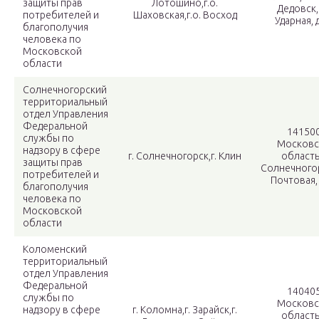
защиты прав
Лотошино,г.о.
Дедовск,
потребителей и
Шаховская,г.о. Восход
Ударная, д
благополучия
человека по
Московской
области
Солнечногорский
территориальный
отдел Управления
Федеральной
141500
службы по
Московс
надзору в сфере
г. Солнечногорск,г. Клин
область,
защиты прав
Солнечногор
потребителей и
Почтовая, 
благополучия
человека по
Московской
области
Коломенский
территориальный
отдел Управления
Федеральной
140405
службы по
Московс
надзору в сфере
г. Коломна,г. Зарайск,г.
область,