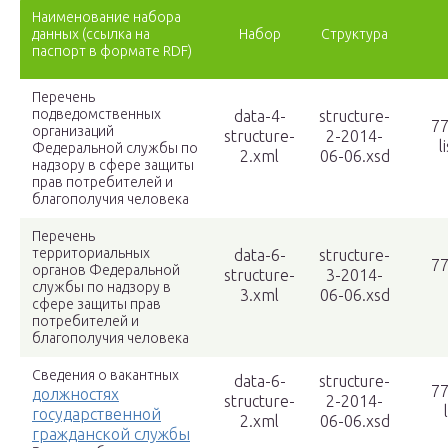
Наименование набора
данных (ссылка на
Набор
Структура
паспорт в формате RDF)
Перечень
подведомственных
data-4-
structure-
77
организаций
structure-
2-2014-
l
Федеральной службы по
2.xml
06-06.xsd
надзору в сфере защиты
прав потребителей и
благополучия человека
Перечень
территориальных
data-6-
structure-
77
органов Федеральной
structure-
3-2014-
службы по надзору в
3.xml
06-06.xsd
сфере защиты прав
потребителей и
благополучия человека
Сведения о вакантных
data-6-
structure-
77
должностях
structure-
2-2014-
государственной
2.xml
06-06.xsd
гражданской службы