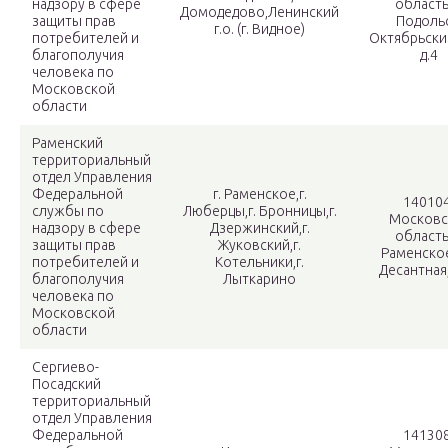
надзору в сфере
область,
Домодедово,Ленинский
защиты прав
Подольс
г.о. (г. Видное)
потребителей и
Октябрьский
благополучия
д.4
человека по
Московской
области
Раменский
территориальный
отдел Управления
Федеральной
г. Раменское,г.
140104
службы по
Люберцы,г. Бронницы,г.
Московс
надзору в сфере
Дзержинский,г.
область,
защиты прав
Жуковский,г.
Раменское
потребителей и
Котельники,г.
Десантная,
благополучия
Лыткарино
человека по
Московской
области
Сергиево-
Посадский
территориальный
отдел Управления
Федеральной
141308