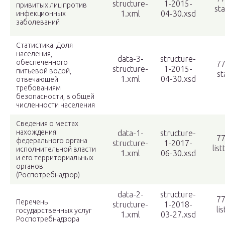
structure-
1-2015-
привитых лиц против
sta
1.xml
04-30.xsd
инфекционных
заболеваний
Статистика: Доля
населения,
data-3-
structure-
обеспеченного
77
structure-
1-2015-
питьевой водой,
st
1.xml
04-30.xsd
отвечающей
требованиям
безопасности, в общей
численности населения
Сведения о местах
нахождения
data-1-
structure-
77
федерального органа
structure-
1-2017-
lis
исполнительной власти
1.xml
06-30.xsd
и его территориальных
органов
(Роспотребнадзор)
data-2-
structure-
77
Перечень
structure-
1-2018-
li
государственных услуг
1.xml
03-27.xsd
Роспотребнадзора