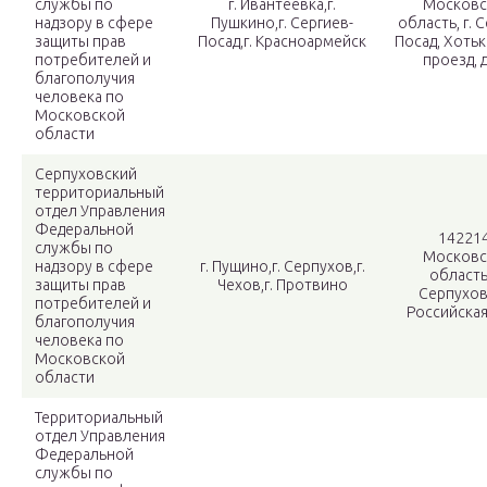
службы по
г. Ивантеевка,г.
Московс
надзору в сфере
Пушкино,г. Сергиев-
область, г. 
защиты прав
Посад,г. Красноармейск
Посад, Хоть
потребителей и
проезд, 
благополучия
человека по
Московской
области
Серпуховский
территориальный
отдел Управления
Федеральной
142214
службы по
Московс
надзору в сфере
г. Пущино,г. Серпухов,г.
область,
защиты прав
Чехов,г. Протвино
Серпухов,
потребителей и
Российская,
благополучия
человека по
Московской
области
Территориальный
отдел Управления
Федеральной
службы по