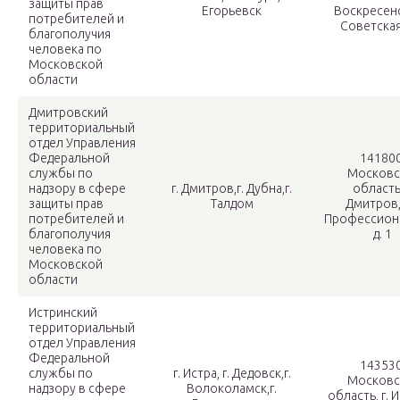
защиты прав
Егорьевск
Воскресенс
потребителей и
Советская,
благополучия
человека по
Московской
области
Дмитровский
территориальный
отдел Управления
Федеральной
141800
службы по
Московс
надзору в сфере
г. Дмитров,г. Дубна,г.
область,
защиты прав
Талдом
Дмитров,
потребителей и
Профессиона
благополучия
д. 1
человека по
Московской
области
Истринский
территориальный
отдел Управления
Федеральной
143530
службы по
г. Истра, г. Дедовск,г.
Московс
надзору в сфере
Волоколамск,г.
область, г. И