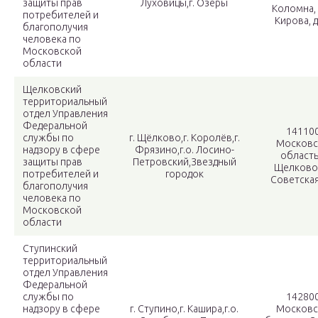
защиты прав
Луховицы,г. Озёры
Коломна, 
потребителей и
Кирова, д
благополучия
человека по
Московской
области
Щелковский
территориальный
отдел Управления
Федеральной
141100
службы по
г. Щёлково,г. Королёв,г.
Московс
надзору в сфере
Фрязино,г.о. Лосино-
область,
защиты прав
Петровский,Звездный
Щелково,
потребителей и
городок
Советская,
благополучия
человека по
Московской
области
Ступинский
территориальный
отдел Управления
Федеральной
службы по
142800
надзору в сфере
г. Ступино,г. Кашира,г.о.
Московс