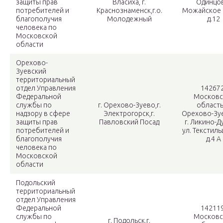
защиты прав
Власиха, г.
Одинцов
потребителей и
Краснознаменск,г.о.
Можайское 
благополучия
Молодежный
д.12
человека по
Московской
области
Орехово-
Зуевский
территориальный
отдел Управления
142672
Федеральной
Московс
службы по
г. Орехово-Зуево,г.
область,
надзору в сфере
Электрогорск,г.
Орехово-Зуе
защиты прав
Павловский Посад
г. Ликино-Д
потребителей и
ул. Текстил
благополучия
д.4 А
человека по
Московской
области
Подольский
территориальный
отдел Управления
Федеральной
142119
службы по
Московс
г. Подольск,г.