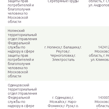
защиты прав
Серебряные Пруды
область, г. С
потребителей и
ул. Андропова
благополучия
человека по
Московской
области
Ногинский
территориальный
отдел Управления
Федеральной
службы по
г. Ногинск,г. Балашиха,г.
142412
надзору в сфере
Реутов,г.
Московс
защиты прав
Черноголовка,г.
область, г. Н
потребителей и
Электросталь
ул. Климова
благополучия
человека по
Московской
области
Одинцовский
территориальный
отдел Управления
Федеральной
г. Одинцово,г.
143005
службы по
Можайск,г. Наро-
Московс
надзору в сфере
Фоминск,г. Руза,г.о.
область,