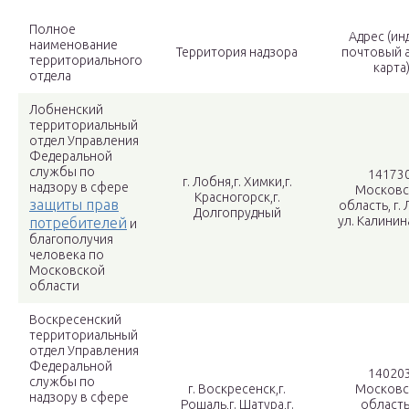
Полное
Адрес (ин
наименование
Территория надзора
почтовый а
территориального
карта
отдела
Лобненский
территориальный
отдел Управления
Федеральной
службы по
141730
г. Лобня,г. Химки,г.
надзору в сфере
Московс
Красногорск,г.
защиты прав
область, г. 
Долгопрудный
ул. Калинина
потребителей
и
благополучия
человека по
Московской
области
Воскресенский
территориальный
отдел Управления
Федеральной
140203
службы по
г. Воскресенск,г.
Московс
надзору в сфере
Рошаль,г. Шатура,г.
область,