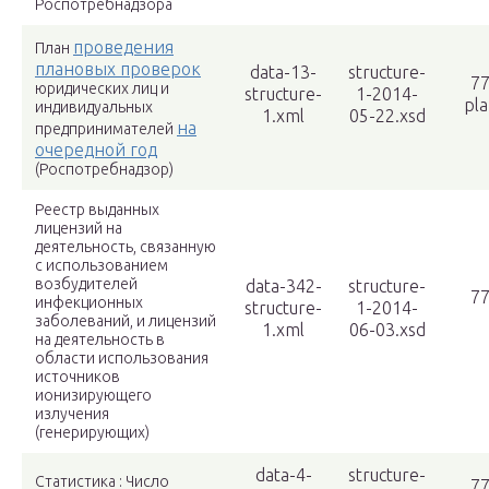
Роспотребнадзора
проведения
План
плановых проверок
data-13-
structure-
77
юридических лиц и
structure-
1-2014-
pla
индивидуальных
1.xml
05-22.xsd
на
предпринимателей
очередной год
(Роспотребнадзор)
Реестр выданных
лицензий на
деятельность, связанную
с использованием
возбудителей
data-342-
structure-
77
инфекционных
structure-
1-2014-
заболеваний, и лицензий
1.xml
06-03.xsd
на деятельность в
области использования
источников
ионизирующего
излучения
(генерирующих)
data-4-
structure-
Статистика : Число
77