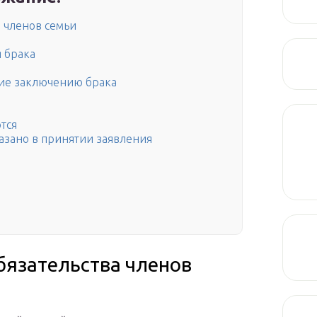
а членов семьи
 брака
щие заключению брака
тся
казано в принятии заявления
бязательства членов