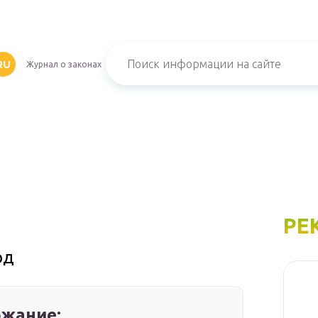
RU
Журнал о законах
РЕ
од
жание: