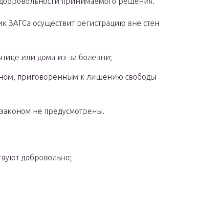
 добровольности принимаемого решения.
ик ЗАГСа осуществит регистрацию вне стен
ьнице или дома из-за болезни;
нином, приговоренным к лишению свободы
законом не предусмотрены.
твуют добровольно;