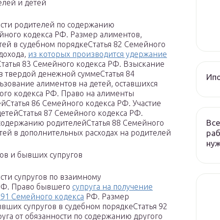
лей и детей
ости родителей по содержанию
йного кодекса РФ. Размер алиментов,
ей в судебном порядкеСтатья 82 Семейного
 дохода,
из которых производится удержание
татья 83 Семейного кодекса РФ. Взыскание
в твердой денежной суммеСтатья 84
Ип
ьзование алиментов на детей, оставшихся
ого кодекса РФ. Право на алименты
Статья 86 Семейного кодекса РФ. Участие
детейСтатья 87 Семейного кодекса РФ.
Все
содержанию родителейСтатья 88 Семейного
раб
тей в дополнительных расходах на родителей
ну
гов и бывших супругов
сти супругов по взаимному
РФ. Право бывшего
супруга на получение
 91 Семейного кодекса
РФ. Размер
ывших супругов в судебном порядкеСтатья 92
уга от обязанности по содержанию другого