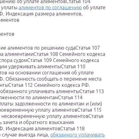
шению об уплате алиментовСтатья 104
к уплаты
алиментов по соглашению
об уплате
Ф. Индексация размера алиментов,
лиментов
ментов
ние алиментов по решению судаСтатья 107
а алиментамиСтатья 108 Семейного кодекса
пора судомСтатья 109 Семейного кодекса
ции удерживать алиментыСтатья 110
ов на основании соглашения об уплате
Ф. Обязанность сообщать о перемене места
ентыСтатья 112 Семейного кодекса РФ.
обязанного уплачивать алиментыСтатья 113
лженности по алиментамСтатья 114
платы задолженности по алиментам и (или)
своевременную уплату алиментовСтатья 115
а несвоевременную уплату алиментовСтатья
 зачета и обратного взыскания
Ф. Индексация алиментовСтатья 118
 случае выезда лица,
обязанного уплачивать