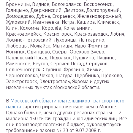
Бронницы, Видное, Волоколамск, Воскресенск,
Голицыно, Дзержинский, Дмитров, Долгопрудный,
Домодедово, Дубна, Егорьевск, Железнодорожный,
Жуковский, Ивантеевка, Истра, Кашира, Климовск,
Клин, Коломна, Королёв, Котельники,
Красноармейск, Красногорск, Краснозаводск, Лобня,
Лосино-Петровский, Луховицы, Лыткарино,
Люберцы, Можайск, Мытищи, Наро-Фоминск,
Ногинск, Одинцово, Озёры, Орехово-Зуево,
Павловский Посад, Подольск, Пушкино, Пущино,
Раменское, Реутов, Сергиев Посад, Серпухов,
Солнечногорск, Ступино, Фрязино, Химки,
Черноголовка, Чехов, Шатура, Щербинка, Щёлково,
Электрогорск, Электросталь, Яхрома и других
населенных пунктах Московской области.
В
Московской области плательщиков транспортного
налога
зарегистрировано меньше, чем в Москве.
Однако больше, чем в других регионах страны — 2
миллиона 150 тысяч граждан и юридических лиц. Все
они производят платежи в бюджет, руководствуясь
требованиями закона № 33 от 9.07.2008 г.