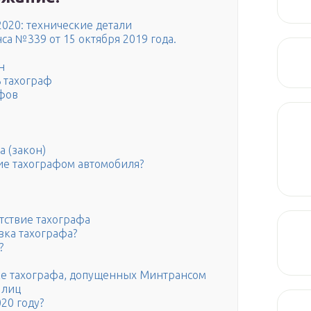
2020: технические детали
 №339 от 15 октября 2019 года.
н
ь тахограф
фов
 (закон)
ие тахографом автомобиля?
тствие тахографа
вка тахографа?
?
вке тахографа, допущенных Минтрансом
 лиц
20 году?