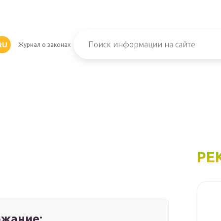
RU
Журнал о законах
РЕ
жание: