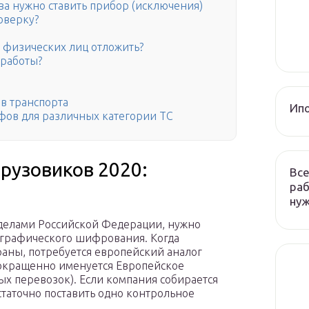
ва нужно ставить прибор (исключения)
оверку?
я физических лиц отложить?
 работы?
в транспорта
Ип
афов для различных категории ТС
грузовиков 2020:
Все
раб
ну
делами Российской Федерации, нужно
ографического шифрования. Когда
раны, потребуется европейский аналог
 сокращенно именуется Европейское
х перевозок). Если компания собирается
статочно поставить одно контрольное