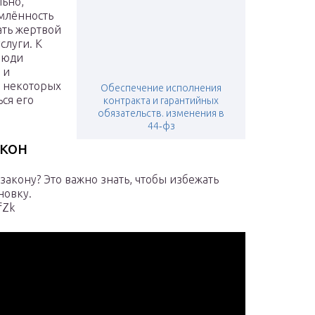
льно,
омлённость
ать жертвой
слуги. К
люди
 и
я некоторых
Обеспечение исполнения
ся его
контракта и гарантийных
.
обязательств. изменения в
44‑фз
акон
закону? Это важно знать, чтобы избежать
новку.
fZk