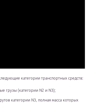
 следующие категории транспортных средств:
е грузы (категории N2 и N3);
утов категории N3, полная масса которых