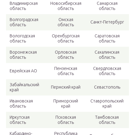
Владимирская
Новосибирская
Самарская
область
область
область
Волгоградская
Омская
Санкт-Петербург
область
область
Вологодская
Оренбургская
Саратовская
область
область
область
Воронежская
Орловская
Сахалинская
область
область
область
Пензенская
Свердловская
Еврейская АО
область
область
Забайкальский
Пермский край
Севастополь
край
Ивановская
Приморский
Ставропольский
область
край
край
Иркутская
Псковская
Тамбовская
область
область
область
Кабардино-
Республика