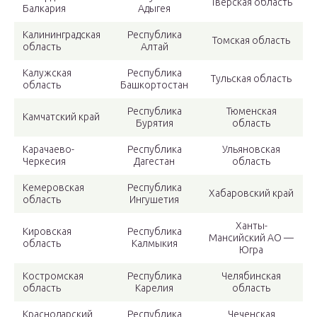
Тверская область
Балкария
Адыгея
Калининградская
Республика
Томская область
область
Алтай
Калужская
Республика
Тульская область
область
Башкортостан
Республика
Тюменская
Камчатский край
Бурятия
область
Карачаево-
Республика
Ульяновская
Черкесия
Дагестан
область
Кемеровская
Республика
Хабаровский край
область
Ингушетия
Ханты-
Кировская
Республика
Мансийский АО —
область
Калмыкия
Югра
Костромская
Республика
Челябинская
область
Карелия
область
Краснодарский
Республика
Чеченская