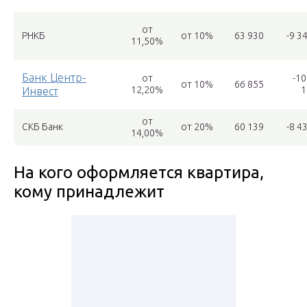
от
РНКБ
от 10%
63 930
-9 3
11,50%
Банк Центр-
от
-10
от 10%
66 855
12,20%
1
Инвест
от
СКБ Банк
от 20%
60 139
-8 4
14,00%
На кого оформляется квартира,
кому принадлежит