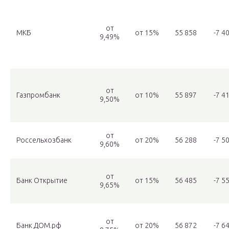
от
МКБ
от 15%
55 858
-7 4
9,49%
от
Газпромбанк
от 10%
55 897
-7 4
9,50%
от
Россельхозбанк
от 20%
56 288
-7 5
9,60%
от
Банк Открытие
от 15%
56 485
-7 5
9,65%
от
Банк ДОМ.рф
от 20%
56 872
-7 6