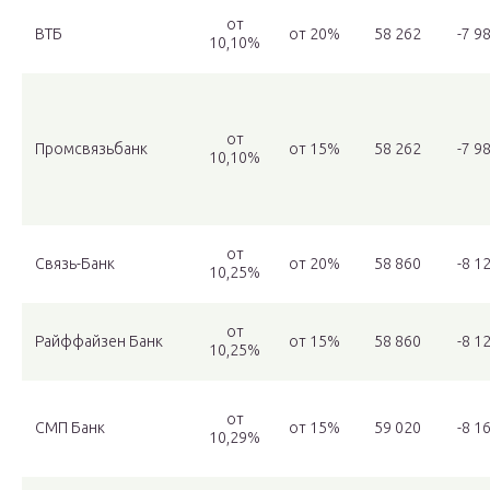
от
ВТБ
от 20%
58 262
-7 9
10,10%
от
Промсвязьбанк
от 15%
58 262
-7 9
10,10%
от
Связь-Банк
от 20%
58 860
-8 1
10,25%
от
Райффайзен Банк
от 15%
58 860
-8 1
10,25%
от
СМП Банк
от 15%
59 020
-8 1
10,29%