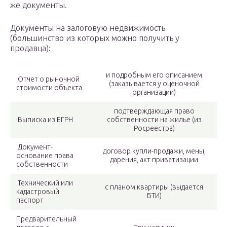
же документы.
Документы на залоговую недвижимость
(большинство из которых можно получить у
продавца):
и подробным его описанием
Отчет о рыночной
(заказывается у оценочной
стоимости объекта
организации)
подтверждающая право
Выписка из ЕГРН
собственности на жилье (из
Росреестра)
Документ-
договор купли-продажи, мены,
основание права
дарения, акт приватизации
собственности
Технический или
с планом квартиры (выдается
кадастровый
БТИ)
паспорт
Предварительный