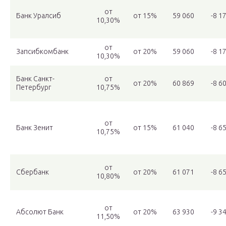
от
Банк Уралсиб
от 15%
59 060
-8 1
10,30%
от
Запсибкомбанк
от 20%
59 060
-8 1
10,30%
Банк Санкт-
от
от 20%
60 869
-8 6
Петербург
10,75%
от
Банк Зенит
от 15%
61 040
-8 6
10,75%
от
Сбербанк
от 20%
61 071
-8 6
10,80%
от
Абсолют Банк
от 20%
63 930
-9 3
11,50%