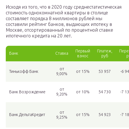
Исходя из того, что в 2020 году среднестатистическая
стоимость однокомнатной квартиры в столице
составляет порядка 8 миллионов рублей мы
составили рейтинг банков, выдающих ипотеку в
Москве, отсортированный по процентной ставке
ипотечного кредита на 20 лет.
Первый
Платеж,
Пере
Банк
Ставка
взнос
руб
р
от
Тинькофф Банк
от 15%
53 957
-6 9
9,00%
от
Банк Возрождение
от 10%
54 730
-7 1
9,20%
от
Банк ДельтаКредит
от 15%
54 923
-7 1
9,25%