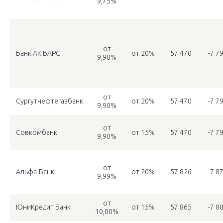
9,75%
от
Банк АК БАРС
от 20%
57 470
-7 7
9,90%
от
Сургутнефтегазбанк
от 20%
57 470
-7 7
9,90%
от
Совкомбанк
от 15%
57 470
-7 7
9,90%
от
Альфа-Банк
от 20%
57 826
-7 8
9,99%
от
ЮниКредит Банк
от 15%
57 865
-7 8
10,00%