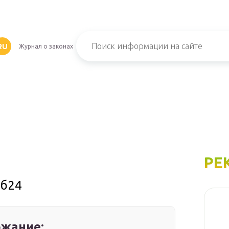
RU
Журнал о законах
РЕ
тб24
жание: