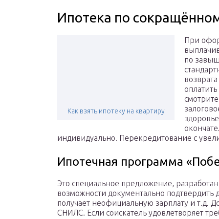
Ипотека по сокращённом
При офор
выплачив
по завыш
стандарт
возврата
оплатить
смотрите
залогово
Как взять ипотеку на квартиру
здоровье
окончате
индивидуально. Перекредитование с увели
Ипотечная программа «Поб
Это специальное предложение, разработа
возможности документально подтвердить дох
получает неофициальную зарплату и т.д. Д
СНИЛС. Если соискатель удовлетворяет тре