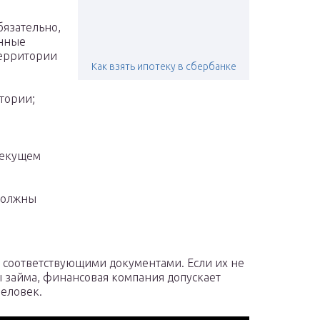
бязательно,
анные
территории
Как взять ипотеку в сбербанке
тории;
 текущем
должны
 соответствующими документами. Если их не
ы займа, финансовая компания допускает
человек.