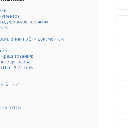
еки
окументов
 над формальностями»
нтам
ормлении по 2-м документам
Б 24
я кредитования:
ного договора.
ВТБ в 2021 году
ии банка?
еку в ВТБ