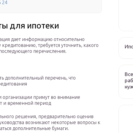
Б 24
ты для ипотеки
зация дает информацию относительно
кредитованию, требуется уточнить, какого
Ип
 последующего перечисления.
Все
сть дополнительный перечень, что
раб
редитования
ну
и организации примут во внимание
т и временной период
тельного решения, предварительно оценив
руководства возникают некоторые вопросы к
аться дополнительные бумаги.