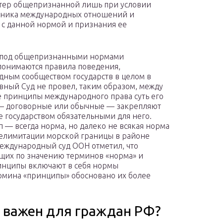
ктер общепризнанной лишь при условии
астника международных отношений и
 с данной нормой и признания ее
 под общепризнанными нормами
онимаются правила поведения,
ным сообществом государств в целом в
вный Суд не провел, таким образом, между
 принципы международного права суть его
 — договорные или обычные — закрепляют
 государством обязательными для него.
— всегда норма, но далеко не всякая норма
 делимитации морской границы в районе
Международный суд ООН отметил, что
ющих по значению терминов «норма» и
ринципы включают в себя нормы
рмина «принципы» обосновано их более
 важен для граждан РФ?