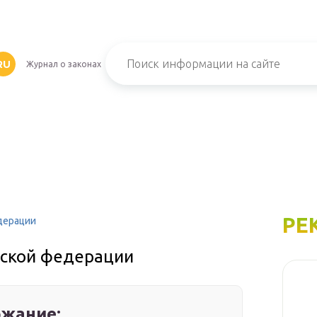
RU
Журнал о законах
РЕ
дерации
йской федерации
жание: