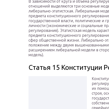
В зависимости от круга и объема регулир
отношений выделяются три основные модел
либерально-этатистская. Либеральная мод
предмета конституционного регулирования
государственной власти, политические и гр
личности (экономические и социальные пр
регулирования). Этатистская модель хар
предмета конституционного регулирования
сфер общественной жизни. Либерально-эта
положение между двумя вышеназванными. 
расширением либеральной модели в сторон
модель).
Статья 15 Конституции Р
Конститу
регулир
их помощ
строя, о
государс
собствен
семейног