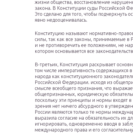
жизни общества, восстановление нарушен
закона. В Конституции суды Российской Ф
Это сделано для того, чтобы подчеркнуть о
явно недооценивалась.
Конституцию называют нормативно-право
силы, так как все законы, принимаемые в 
и не противоречить ее положениям, не нару
котором основывается все законодательств
В-третьих, Конституция раскрывает основ
том числе императивность содержащихся в
народа как конституционного законодател
Российской Федерации. исходя из общепри
смысле всеобщего признания, что выражает
общепризнанных, юридическую обязательно
поскольку эти принципы и нормы входят в 
зрения нет ничего абсурдного в утвержде
России являются только те нормы междуна
выразила согласие на обязательность их дл
игнорировать, одновременно вводя в заб
международного права и его согласитель