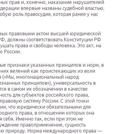
ных прав и, конечно, наказание нарушителей
едерации впервые названы судебной властью.
собую роль правосудия, которая ранее у нас
вых правовыми актом высшей юридической
РФ, должны соответствовать Конституции РФ
шать права и свободы человека. Это акт, на
о России.
ные признаки указанных принципов и норм, в
 них велений как проистекающих из воли
я («Мы, многонациональный народ
знанных принципов»), универсальность в
ся в самом их обозначении в качестве
сть для субъектов российского права,
правовую систему России. С этой точки
нии, что юридически обязательными для
родного права, в отношении которых она
я себя. Именно так, если при этом не
луждение правоприменение, сущность
ную природу. Норма международного права —