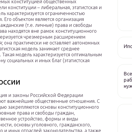
уемых конституцией общественных
и конституции – либеральная, этатистская и
ель характеризуется ограниченностью
. Его объектом является организация
ажданские (т.е. личные) права и свободы
ава находятся вне рамок конституционного
актеризуется чрезмерным расширением
; она практически не оставляет автономных
Ип
тистская модель занимает среднее
Такая модель характеризуется оптимальным
у социальных и иных благ (этатистская
Все
раб
оссии
ну
ция и законы Российской Федерации
уют важнейшие общественные отношения. С
ью закрепляются основы конституционного
сновные права и свободы граждан,
твенное устройство, формы и виды
ности, основы уголовного, гражданского,
о и иных отраслей законодательства, а также