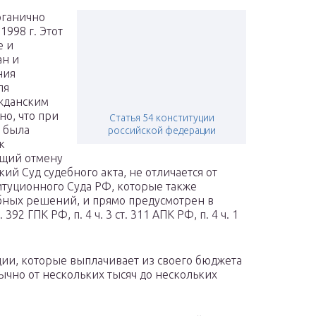
рганично
1998 г. Этот
е и
ан и
ния
ля
жданским
но, что при
Статья 54 конституции
 была
российской федерации
к
щий отмену
й Суд судебного акта, не отличается от
туционного Суда РФ, которые также
бных решений, и прямо предусмотрен в
392 ГПК РФ, п. 4 ч. 3 ст. 311 АПК РФ, п. 4 ч. 1
ии, которые выплачивает из своего бюджета
ычно от нескольких тысяч до нескольких