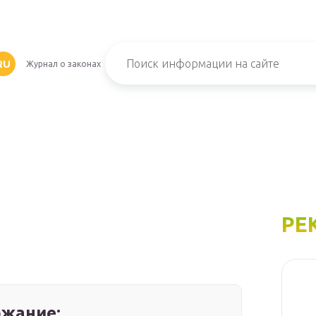
RU
Журнал о законах
РЕ
жание: