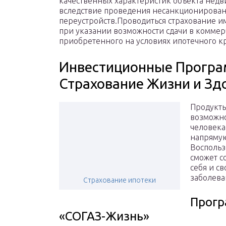
качественных характеристик объекта недв
вследствие проведения несанкционирова
переустройств.Проводиться страхование им
при указании возможности сдачи в комме
приобретенного на условиях ипотечного к
Инвестиционные Програ
Страхование Жизни и Зд
Продукты
возможно
человека 
напрямую
Воспольз
сможет с
себя и с
заболева
Страхование ипотеки
Прогр
«СОГАЗ-Жизнь»